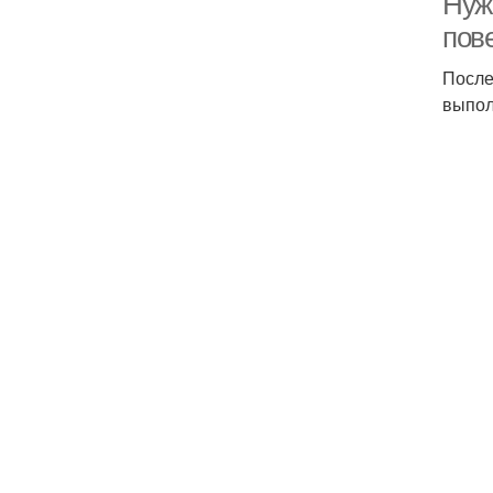
Нуж
пов
После
выпол