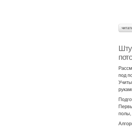
читат
Шту
пото
Рассм
под п
Учиты
рукам
Подго
Первы
полы,
Алгор