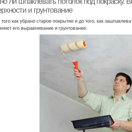
но ли шпаклевать потолок под покраску. 
ерхности и грунтование
 того как убрано старое покрытие и до того, как зашпаклев
няют его выравнивание и грунтование: