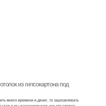
толок из гипсокартона под
тить много времени и денег, то зашпаклевать
 статье мы расскажем вам, как это сделать.