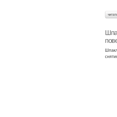
читат
Шпак
пов
Шпакл
сняти