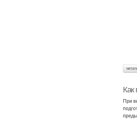
читат
Как 
При в
подго
преды