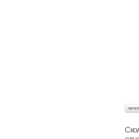
читат
Ско