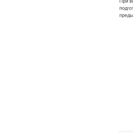
При в
подго
преды