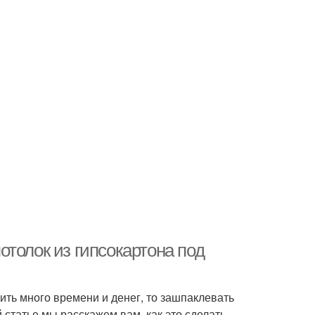
толок из гипсокартона под
тить много времени и денег, то зашпаклевать
 статье мы расскажем вам, как это сделать.