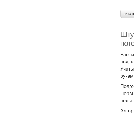
читат
Шту
пото
Рассм
под п
Учиты
рукам
Подго
Первы
полы,
Алгор