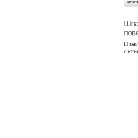
читат
Шпак
пов
Шпакл
сняти