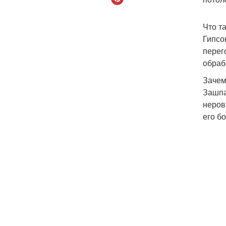
Что т
Гипсо
перег
обраб
Зачем
Зашпа
неров
его б