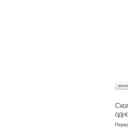
читат
Ско
одн
Перед