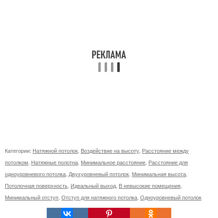
Категории:
Натяжной потолок
,
Воздействие на высоту
,
Расстояние между
потолком
,
Натяжные полотна
,
Минимальное расстояние
,
Расстояние для
одноуровневого потолка
,
Двухуровневый потолок
,
Минимальная высота
,
Потолочная поверхность
,
Идеальный выход
,
В невысокие помещения
,
Минимальный отступ
,
Отступ для натяжного потолка
,
Одноуровневый потолок