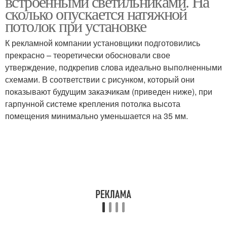
встроенными светильниками. На
сколько опускается натяжной
потолок при установке
Снип к натяжным
Потолок с точечными
К рекламной компании установщики подготовились
потолкам
светильниками
прекрасно – теоретически обосновали свое
утверждение, подкрепив слова идеально выполненными
схемами. В соответствии с рисунком, который они
показывают будущим заказчикам (приведен ниже), при
Потолок в зале
Основный потолок
гарпунной системе крепления потолка высота
помещения минимально уменьшается на 35 мм.
Отступ для натяжного
Одноуровневый
потолка
потолок
Отступ от потолка
Потолок в зависимости