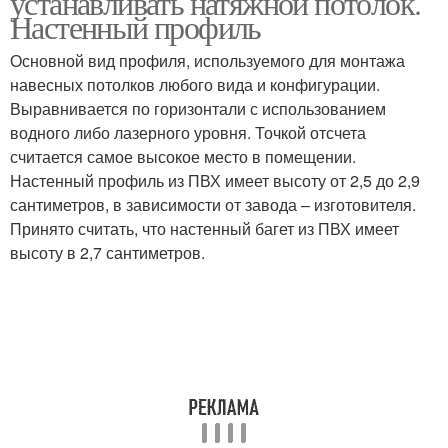
устанавливать натяжной потолок.
Настенный профиль
Основной вид профиля, используемого для монтажа
Расстояние для
Двухуровневый
навесных потолков любого вида и конфигурации.
одноуровневого
потолок
Выравнивается по горизонтали с использованием
потолка
водного либо лазерного уровня. Точкой отсчета
считается самое высокое место в помещении.
Настенный профиль из ПВХ имеет высоту от 2,5 до 2,9
Потолок с точечными
Потолок в зале
сантиметров, в зависимости от завода – изготовителя.
светильниками
Принято считать, что настенный багет из ПВХ имеет
высоту в 2,7 сантиметров.
Натяжные потолки
Потолок от потолка
Потолок из
Потолок при ремонте
гипсокартона