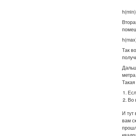
h(min)
Втора
помещ
h(max
Так в
получ
Дальш
метра
Такая
Есл
Во 
И тут
вам с
прошл
квадр