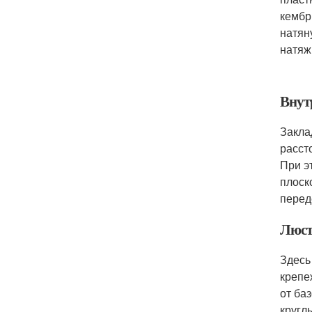
кембр
натян
натяж
Внут
Закла
расст
При э
плоск
перед
Люст
Здесь
крепе
от ба
кругл