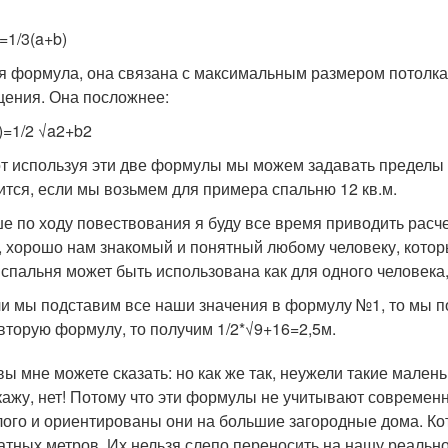
=1/3(a+b)
я формула, она связана с максимальным размером потолка 
ения. Она посложнее:
)=1/2 √a2+b2
от используя эти две формулы мы можем задавать пределы и
ится, если мы возьмем для примера спальню 12 кв.м.
е по ходу повествования я буду все время приводить расче
, хорошо нам знакомый и понятный любому человеку, котор
 спальня может быть использована как для одного человека, 
и мы подставим все наши значения в формулу №1, то мы по
вторую формулу, то получим 1/2*√9+16=2,5м.
 вы мне можете сказать: но как же так, неужели такие мален
кажу, нет! Потому что эти формулы не учитывают современ
ого и ориентированы они на большие загородные дома. Ко
атных метров. Их нельзя слепо переносить на нашу реально