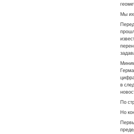
геоме
Мы их
Перед
прошл
извес
перен
задав
Миним
Герма
цифра
в сле
новос
По ст
Но ко
Первы
преде