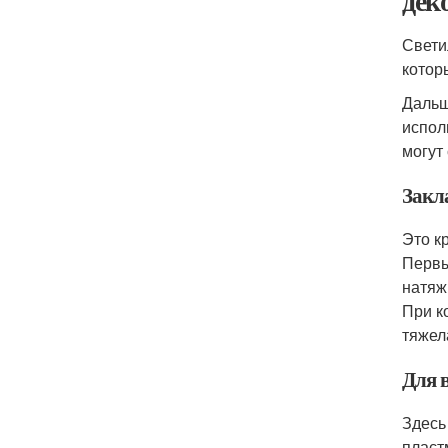
дек
Свети
котор
Дальш
испол
могут
Закл
Это к
Первы
натяж
При к
тяжел
Для 
Здесь
пласт