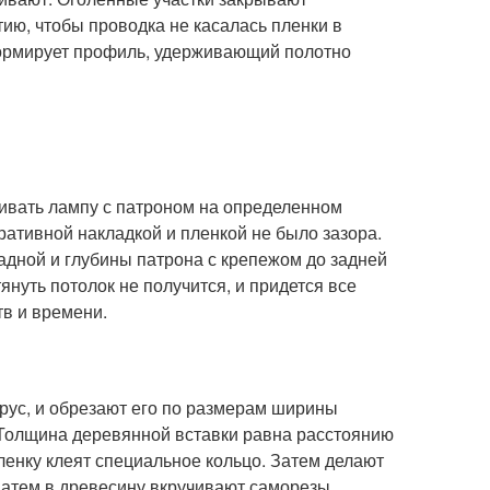
ию, чтобы проводка не касалась пленки в
формирует профиль, удерживающий полотно
живать лампу с патроном на определенном
ративной накладкой и пленкой не было зазора.
адной и глубины патрона с крепежом до задней
януть потолок не получится, и придется все
в и времени.
брус, и обрезают его по размерам ширины
 Толщина деревянной вставки равна расстоянию
пленку клеят специальное кольцо. Затем делают
Затем в древесину вкручивают саморезы,