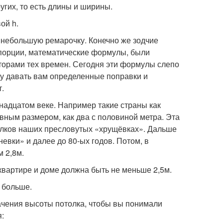
угих, то есть длины и ширины.
ой h.
ь небольшую ремарочку. Конечно же зодчие
опорции, математические формулы, были
торами тех времен. Сегодня эти формулы слепо
ду давать вам определенные поправки и
т.
адцатом веке. Например такие страны как
ным размером, как два с половиной метра. Эта
толков наших пресловутых «хрущёвках». Дальше
евки» и далее до 80-ых годов. Потом, в
м 2,8м.
вартире и доме должна быть не меньше 2,5м.
 больше.
чения высоты потолка, чтобы вы понимали
: