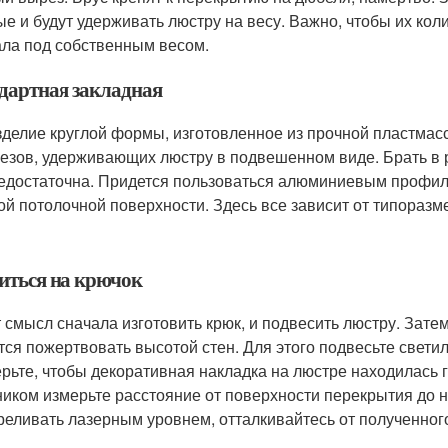
ые и будут удерживать люстру на весу. Важно, чтобы их ко
ала под собственным весом.
дартная закладная
зделие круглой формы, изготовленное из прочной пластмасс
езов, удерживающих люстру в подвешенном виде. Брать в 
едостаточна. Придется пользоваться алюминиевым профиле
ой потолочной поверхности. Здесь все зависит от типораз
иться на крючок
 смысл сначала изготовить крюк, и подвесить люстру. Зате
тся пожертвовать высотой стен. Для этого подвесьте светил
рьте, чтобы декоративная накладка на люстре находилась г
ником измерьте расстояние от поверхности перекрытия до не
реливать лазерным уровнем, отталкивайтесь от полученног