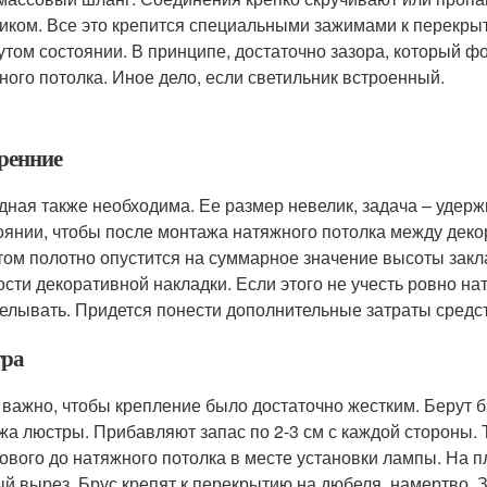
иком. Все это крепится специальными зажимами к перекрыт
утом состоянии. В принципе, достаточно зазора, который 
ного потолка. Иное дело, если светильник встроенный.
ренние
дная также необходима. Ее размер невелик, задача – удер
оянии, чтобы после монтажа натяжного потолка между деко
том полотно опустится на суммарное значение высоты закл
ости декоративной накладки. Если этого не учесть ровно нат
елывать. Придется понести дополнительные затраты средст
ра
 важно, чтобы крепление было достаточно жестким. Берут 
жа люстры. Прибавляют запас по 2-3 см с каждой стороны.
зового до натяжного потолка в месте установки лампы. На 
ый вырез. Брус крепят к перекрытию на дюбеля, намертво. 