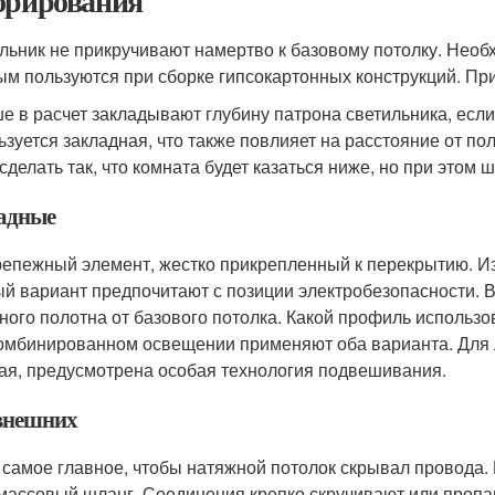
орирования
льник не прикручивают намертво к базовому потолку. Необ
ым пользуются при сборке гипсокартонных конструкций. При 
е в расчет закладывают глубину патрона светильника, если
ьзуется закладная, что также повлияет на расстояние от по
 сделать так, что комната будет казаться ниже, но при этом
адные
репежный элемент, жестко прикрепленный к перекрытию. Из
й вариант предпочитают с позиции электробезопасности. В
ного полотна от базового потолка. Какой профиль использов
омбинированном освещении применяют оба варианта. Для 
ая, предусмотрена особая технология подвешивания.
внешних
 самое главное, чтобы натяжной потолок скрывал провода.
массовый шланг. Соединения крепко скручивают или пропа