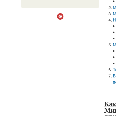
М
М
Н
М
Т
В
п
Как
Мин