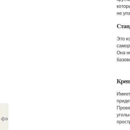
котор
не уп
Стан
Это и
самор
Она н
базов
Креп
Имеет
приде
Прове
уголь
⇦
прост