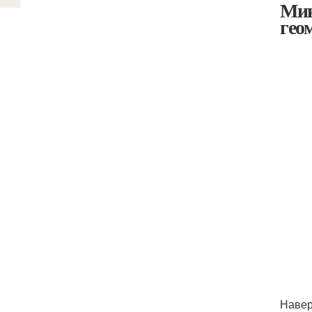
Мин
гео
Навер