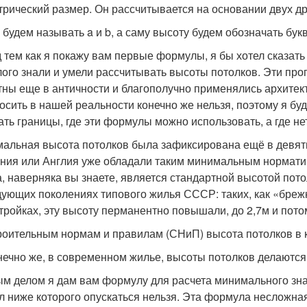
трический размер. Он рассчитывается на основании двух др
 будем называть a и b, а саму высоту будем обозначать букв
 тем как я покажу вам первые формулы, я бы хотел сказат
ого знали и умели рассчитывать высоты потолков. Эти пр
тны еще в античности и благополучно применялись архитек
осить в нашей реальности конечно же нельзя, поэтому я бу
ать границы, где эти формулы можно использовать, а где не
альная высота потолков была зафиксирована ещё в девятн
ния или Англия уже обладали таким минимальным норматив
, наверняка вы знаете, является стандартной высотой по
дующих поколениях типового жилья СССР: таких, как «брежн
тройках, эту высоту перманентно повышали, до 2,7м и пото
роительным нормам и правилам (СНиП) высота потолков в к
нечно же, в современном жилье, высоты потолков делаются
м делом я дам вам формулу для расчета минимального зна
л ниже которого опускаться нельзя. Эта формула несложная