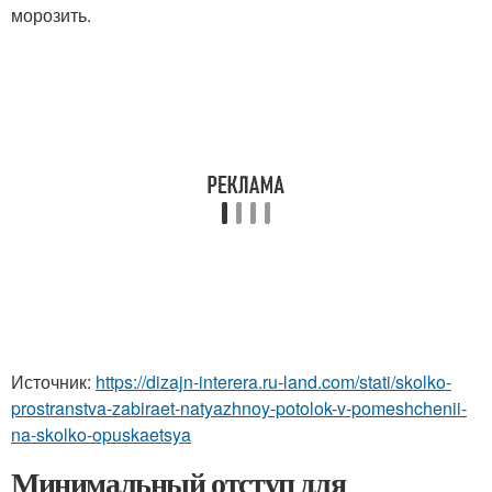
морозить.
Источник:
https://dizajn-interera.ru-land.com/stati/skolko-
prostranstva-zabiraet-natyazhnoy-potolok-v-pomeshchenii-
na-skolko-opuskaetsya
Минимальный отступ для