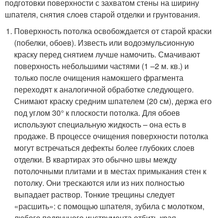
подготовки поверхности с захватом стены на ширину
шпателя, снятия слоев старой отделки и грунтования.
Поверхность потолка освобождается от старой краски
(побелки, обоев). Известь или водоэмульсионную
краску перед снятием лучше намочить. Смачивают
поверхность небольшими частями (1 –2 м. кв.) и
только после очищения намокшего фрагмента
переходят к аналогичной обработке следующего.
Снимают краску средним шпателем (20 см), держа его
под углом 30° к плоскости потолка. Для обоев
используют специальную жидкость – она есть в
продаже. В процессе очищения поверхности потолка
могут встречаться дефекты более глубоких слоев
отделки. В квартирах это обычно швы между
потолочными плитами и в местах примыкания стен к
потолку. Они трескаются или из них полностью
выпадает раствор. Тонкие трещины следует
«расшить»: с помощью шпателя, зубила с молотком,
любого подручного инструмента отбить края