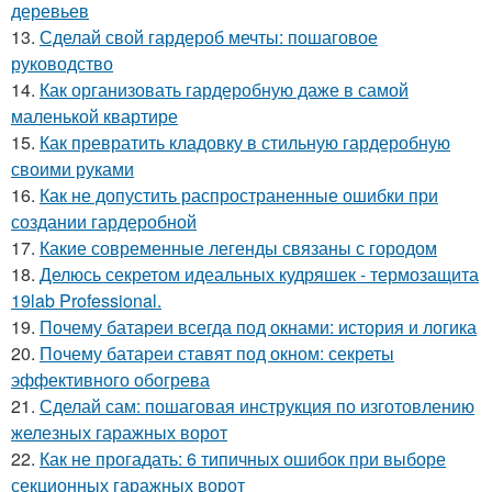
деревьев
13.
Сделай свой гардероб мечты: пошаговое
руководство
14.
Как организовать гардеробную даже в самой
маленькой квартире
15.
Как превратить кладовку в стильную гардеробную
своими руками
16.
Как не допустить распространенные ошибки при
создании гардеробной
17.
Какие современные легенды связаны с городом
18.
Делюсь секретом идеальных кудряшек - термозащита
19lab Professional.
19.
Почему батареи всегда под окнами: история и логика
20.
Почему батареи ставят под окном: секреты
эффективного обогрева
21.
Сделай сам: пошаговая инструкция по изготовлению
железных гаражных ворот
22.
Как не прогадать: 6 типичных ошибок при выборе
секционных гаражных ворот