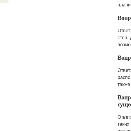
плани
Вопр
Ответ
стен,
возмо
Вопр
Ответ
распо
также
Вопр
суще
Ответ
таких
подхо