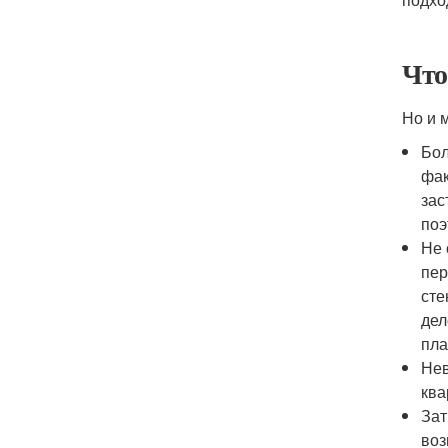
Что
Но и 
Бол
фак
зас
поэ
Не 
пер
сте
дел
пла
Нев
ква
Зат
воз