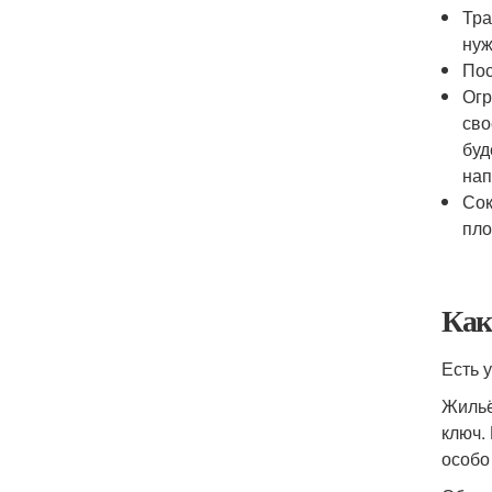
Тра
нуж
Пос
Огр
сво
буд
нап
Сок
пло
Как
Есть 
Жильё
ключ.
особо