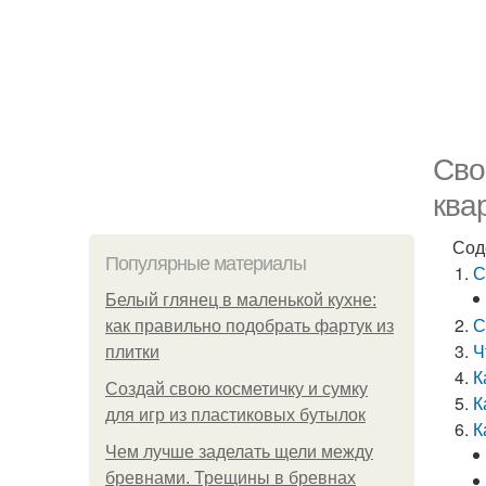
Сво
ква
Сод
Популярные материалы
С
Белый глянец в маленькой кухне:
С
как правильно подобрать фартук из
Ч
плитки
К
Создай свою косметичку и сумку
К
для игр из пластиковых бутылок
К
Чем лучше заделать щели между
бревнами. Трещины в бревнах