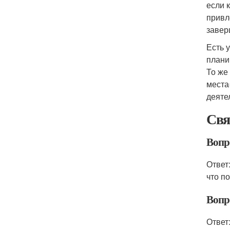
если 
привл
завер
Есть 
плани
То же
места
деяте
Свя
Вопр
Ответ
что п
Вопр
Ответ