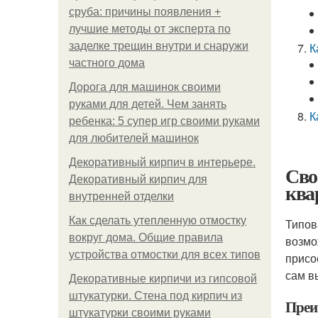
сруба: причины появления +
лучшие методы от эксперта по
заделке трещин внутри и снаружи
К
частного дома
Дорога для машинок своими
руками для детей. Чем занять
К
ребенка: 5 супер игр своими руками
для любителей машинок
Декоративный кирпич в интерьере.
Сво
Декоративный кирпич для
ква
внутренней отделки
Как сделать утепленную отмостку
Типов
вокруг дома. Общие правила
возмо
устройства отмостки для всех типов
присо
сам в
Декоративные кирпичи из гипсовой
штукатурки. Стена под кирпич из
Преи
штукатурки своими руками