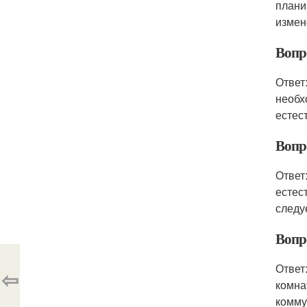
плани
измен
Вопр
Ответ
необх
естес
Вопр
Ответ
естес
следу
Вопр
Ответ
⇦
комна
комму