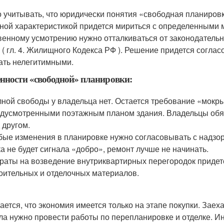
 учитывать, что юридически понятия «свободная планировк
ной характеристикой придется мириться с определенными м
венному усмотрению нужно отталкиваться от законодатель
 ( гл. 4. Жилищного Кодекса РФ ). Решение придется соглас
ать нелегитимными.
нности «свободной» планировки:
ной свободы у владельца нет. Остается требование «мокры
дусмотренными поэтажным планом здания. Владельцы обя
 другом.
ые изменения в планировке нужно согласовывать с надзор
а не будет сигнала «добро», ремонт лучше не начинать.
раты на возведение внутриквартирных перегородок придется
оительных и отделочных материалов.
ается, что экономия имеется только на этапе покупки. Заеха
ла нужно провести работы по перепланировке и отделке. И