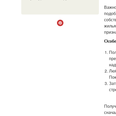
Важно
подоб
собст
жилья
призн
Особе
Пол
пре
над
Люб
Пок
Зат
стр
Получ
снача