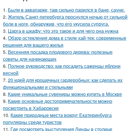
1.
Были в аквапарке, там сильно парился в бане, сауне.
2.
Житель Санкт-петербурга проснулся ночью от сильной
боли в ноге, обнаружив, что его укусила супруга.
3.
Царга в шкафу: что это такое и для чего она нужна
4.
Обзор остекления дома в стиле хай-тек: современные
решения для вашего жилья
5.
Весенняя посадка плодового дерева: полезные
советы для начинающих
6.
Полное руководство: как посадить саженцы яблони
весной
7.
20 идей для крошечных гардеробных: как сделать их
функциональными и стильными
8.
Какие уникальные сувениры можно купить в Москве
9.
Какие основные достопримечательности можно
посмотреть в Хабаровске
10.
Какие природные места вокруг Екатеринбурга
популярны среди туристов
11.
Где посмотреть выступления Линды в столице