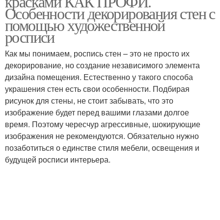
красками КАК ПРОФИ.
Особенности декорирования стен с
помощью художественной
росписи
Люминесцентные
Люминесцентная краска
краски
Как мы понимаем, роспись стен – это не просто их
декорирование, но создание независимого элемента
дизайна помещения. Естественно у такого способа
украшения стен есть свои особенности. Подбирая
Светящиеся краски
Краски в интерьере
рисунок для стены, не стоит забывать, что это
изображение будет перед вашими глазами долгое
время. Поэтому чересчур агрессивные, шокирующие
изображения не рекомендуются. Обязательно нужно
позаботиться о единстве стиля мебели, освещения и
будущей росписи интерьера.