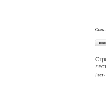
Схема
читат
Стр
лес
Лестн