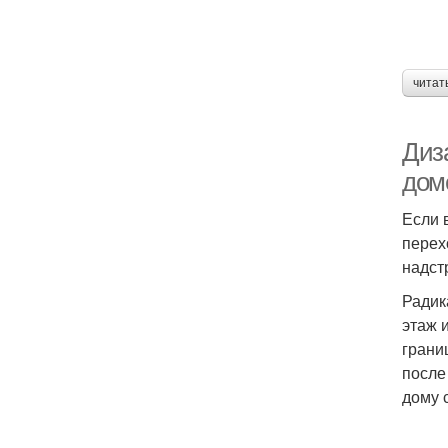
читат
Диза
дом
Если 
перех
надст
Радик
этаж 
грани
после
дому 