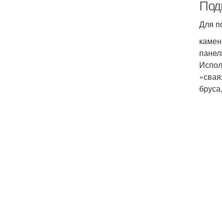
Под
Для п
камен
панел
Испол
«свая
бруса