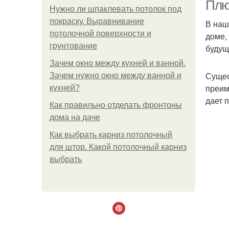
до
Плю
Нужно ли шпаклевать потолок под
покраску. Выравнивание
В наш
потолочной поверхности и
доме,
грунтование
будущ
Зачем окно между кухней и ванной.
Сущес
Зачем нужно окно между ванной и
преим
кухней?
дает 
Как правильно отделать фронтоны
дома на даче
Как выбрать карниз потолочный
для штор. Какой потолочный карниз
выбрать