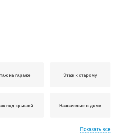
таж на гараже
Этаж к старому
аж под крышей
Назначение в доме
Показать все
 к готовым домам
Этаж над старым