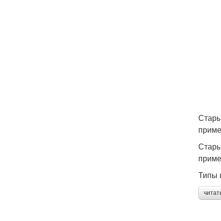
Стары
приме
Стары
приме
Типы 
читат