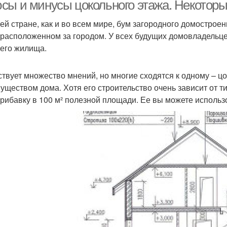
полнительный этаж
доме
сы и минусы цокольного этажа. Некоторы
ей стране, как и во всем мире, бум загородного домострое
 расположенном за городом. У всех будущих домовладельце
Этаж из пеноблока
Полноценный этаж
Э
его жилища.
твует множество мнений, но многие сходятся к одному – ц
уществом дома. Хотя его строительство очень зависит от ти
прибавку в 100 м² полезной площади. Ее вы можете использ