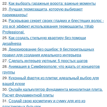
22.
Как выбрать гаражные ворота: важные моменты
23.
Лучшая термозащита, которую выбирают
парикмахеры!
24.
Раскрываю секрет своих гладких и блестящих волос -
это всё эффект использования термощазиты 19lab
Professional.
25.
Как создать стильную квартиру без помощи
дизайнера
26.
Декорирование без ошибок: 9 беспроигрышных
правил для создания идеального интерьера
27.
Сделать интерьер уютным: 5 простых шагов
28.
Анимация в Симферополе: что ждать от концертов
группы
29.
Кухонный фартук из плитки: идеальный выбор для
вашей кухни
30.
Онлайн калькулятор фундамента монолитная плита.
Расчет фундаментной плиты
31.
Создай свою косметичку и сумку для игр из
пластиковых бутылок