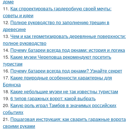
доме
11.
Как спроектировать гардеробную своей мечты:
советы и идеи
12.
Полное руководство по заполнению трещин в
древесине
13.
Чем и как герметизировать деревянные поверхности:
полное руководство
14.
Почему батареи всегда под окнами: история и логика
15.
Какие музеи Череповца рекомендуют посетить
туристам
16.
Почему батареи всегда под окнами? Узнайте секрет
17.
Какие природные особенности характерны для
Брянска
18.
Какие небольшие музеи не так известны туристам
19.
6 типов гаражных ворот: какой выбрать
20.
Какую роль играл Тамбов в значимых российских
событиях
21.
Пошаговая инструкция: как сварить гаражные ворота
своими руками