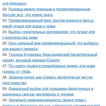
для будущего
22.
Разница между клееным и профилированным
брусом: все, что нужно знать
23.
Профилированный брус против клееного бруса:
какой лучше для вашего дома
24.
Выбор строительных материалов: что лучше для
строительства дома
25.
Брус клееный или профилированный: что выбрать
для вашего проекта
26.
Татьяна Буланова: Краснодарский баскетбольный
проект, который покорил Европу
27.
По совету подруги попробовала пилинг для кожи
головы от 19lab.
28.
Зеленая кухня: как создать экологически чистое
пространство
29.
Идеальный выбор для подшивки фронтонных и
карнизных свесов: материалы и техники
30.
Увеличьте привлекательность своего дома с
помощью фронтона крыши, сделанного своими руками