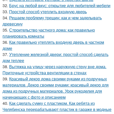
32.
Брус на любой вкус: открытие для любителей мебели
33.
Простой способ утеплить входную дверь
34.
Решаем проблему трещин: как и чем заделывать
древесину
35.
Строительство частного дома: как правильно
планировать комнаты
36.
Как правильно утеплять входную дверь в частном
доме
37.
Утепление железной двери: простой способ сделать
дом теплее
38.
Вытяжка на улицу через наружную стену вне дома.
Приточные устройства вентиляции в стенах
39.
Красивый декор дома своими руками из подручных
материалов. Декор своими руками: красивый декор для
дома из подручных материалов. Урок рукоделия для
начинающих с фото и описанием
40.
Как сделать сумку с пластиком. Как ребята из
Челябинска перерабатывают пластик в гараже в модные