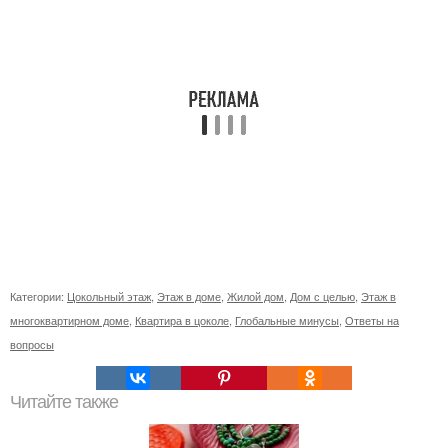
Категории:
Цокольный этаж
,
Этаж в доме
,
Жилой дом
,
Дом с целью
,
Этаж в
многоквартирном доме
,
Квартира в цоколе
,
Глобальные минусы
,
Ответы на
вопросы
Читайте также