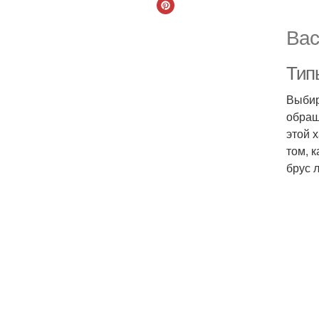
Вас
Тип
Выбир
обращ
этой 
том, 
брус 