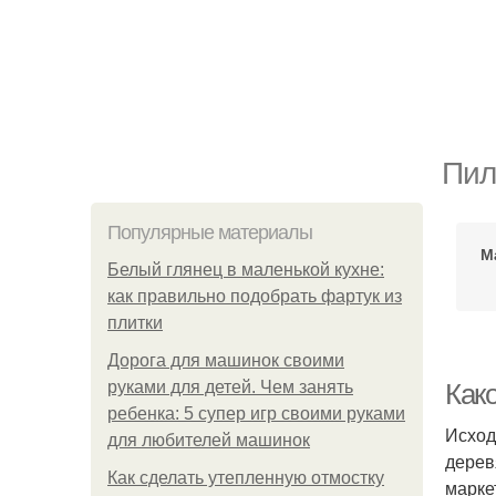
Пил
Популярные материалы
М
Белый глянец в маленькой кухне:
как правильно подобрать фартук из
плитки
Дорога для машинок своими
руками для детей. Чем занять
Как
ребенка: 5 супер игр своими руками
Исход
для любителей машинок
дерев
Как сделать утепленную отмостку
марке