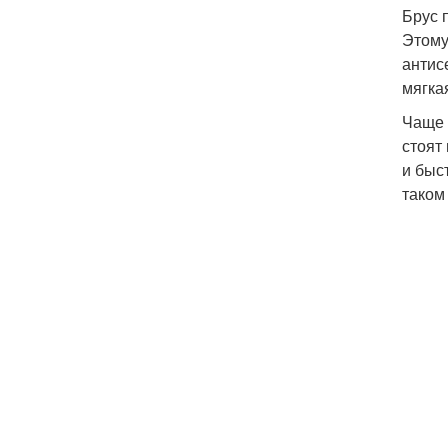
Брус 
Этому
антис
мягка
Чаще 
стоят
и быс
таком