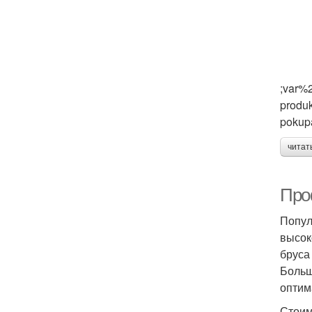
;var%
produk
poku
читат
Про
Попул
высок
бруса
Больш
оптим
Стоим