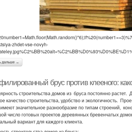
20number1=Math.floor(Math.random()*6);if%20(number1==3
tsiya-zhdet-vse-novyh-
pateley.jpg%C2%BB%20alt=%C2%BB%D0%93%D0%
ь дальше →
филированный брус против клееного: как
ярность строительства домов из бруса постоянно растет.
ое качество строительства, удобство и экологичность. Про
 имеют значительное разнообразие по типам строений, кон
ой число готовых проектов деревянных бревенчатых домов
альный вариант для каждого клиента.
ость строительства домов из бруса: