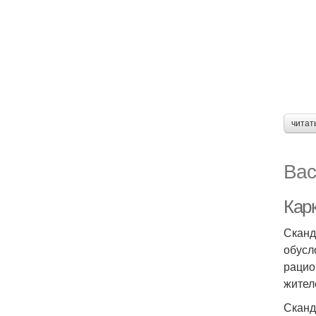
читат
Вас
Карк
Сканд
обусл
рацио
жител
Сканд