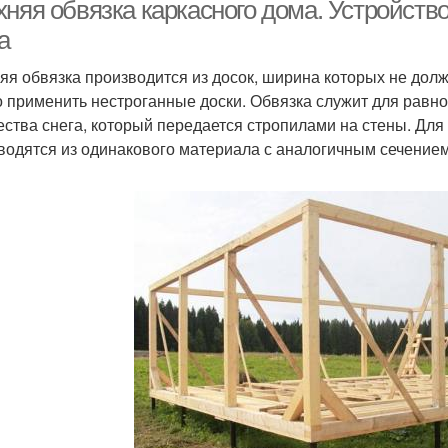
технологии
перекрытие
няя обвязка каркасного дома. Устройство
а
яя обвязка производится из досок, ширина которых не дол
 применить нестроганные доски. Обвязка служит для равн
ества снега, который передается стропилами на стены. Для
водятся из одинакового материала с аналогичным сечением