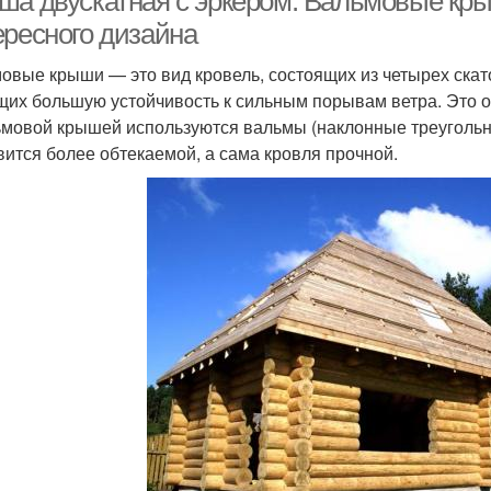
ша двускатная с эркером. Вальмовые кры
ересного дизайна
овые крыши — это вид кровель, состоящих из четырех скато
их большую устойчивость к сильным порывам ветра. Это о
ьмовой крышей используются вальмы (наклонные треугольн
вится более обтекаемой, а сама кровля прочной.