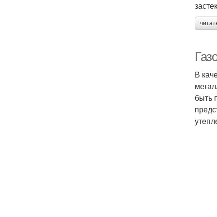
засте
читат
Газ
В кач
метал
быть 
предс
утепл