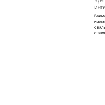
Кры
инт
Вальм
имеющ
с вал
стано