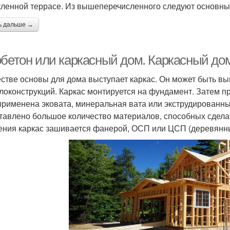
кленной террасе. Из вышеперечисленного следуют основные
ь дальше →
обетон или каркасный дом. Каркасный дом
естве основы для дома выступает каркас. Он может быть вы
локонструкций. Каркас монтируется на фундамент. Затем п
применена эковата, минеральная вата или экструдированн
тавлено большое количество материалов, способных сдел
ения каркас зашивается фанерой, ОСП или ЦСП (деревянн