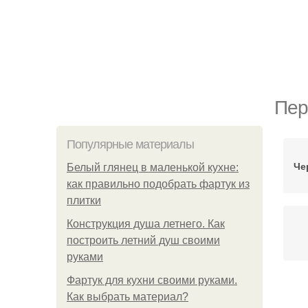
Пер
Популярные материалы
Че
Белый глянец в маленькой кухне:
как правильно подобрать фартук из
плитки
Конструкция душа летнего. Как
построить летний душ своими
руками
Фартук для кухни своими руками.
До
Как выбрать материал?