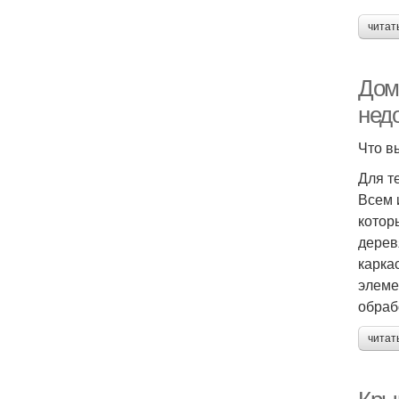
читат
Дом
нед
Что в
Для т
Всем 
котор
дерев
карка
элеме
обраб
читат