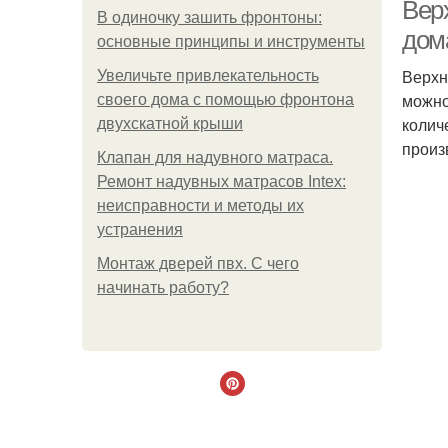
Верх
В одиночку зашить фронтоны:
дом
основные принципы и инструменты
Верхн
Увеличьте привлекательность
можно
своего дома с помощью фронтона
колич
двухскатной крыши
произ
Клапан для надувного матраса.
Ремонт надувных матрасов Intex:
неисправности и методы их
устранения
Монтаж дверей пвх. С чего
начинать работу?