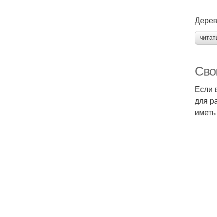
Дерев
читат
Сво
Если 
для р
иметь