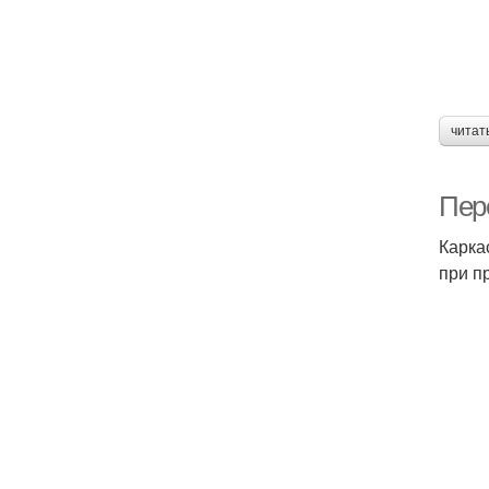
читат
Пер
Карка
при п