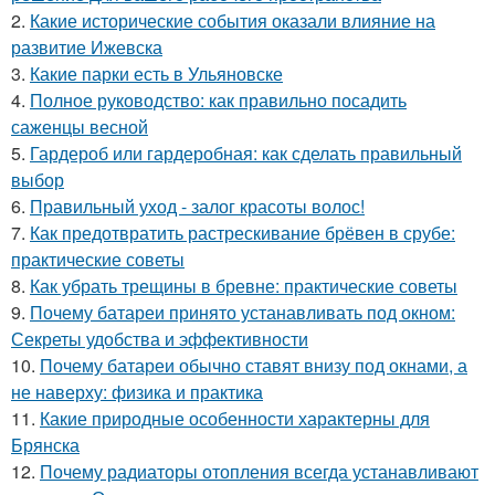
2.
Какие исторические события оказали влияние на
развитие Ижевска
3.
Какие парки есть в Ульяновске
4.
Полное руководство: как правильно посадить
саженцы весной
5.
Гардероб или гардеробная: как сделать правильный
выбор
6.
Правильный уход - залог красоты волос!
7.
Как предотвратить растрескивание брёвен в срубе:
практические советы
8.
Как убрать трещины в бревне: практические советы
9.
Почему батареи принято устанавливать под окном:
Секреты удобства и эффективности
10.
Почему батареи обычно ставят внизу под окнами, а
не наверху: физика и практика
11.
Какие природные особенности характерны для
Брянска
12.
Почему радиаторы отопления всегда устанавливают