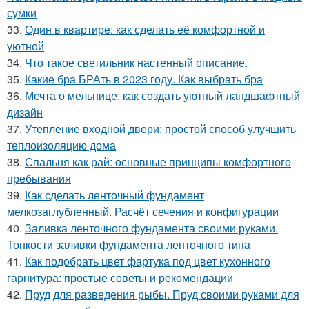
сумки
33.
Один в квартире: как сделать её комфортной и
уютной
34.
Что такое светильник настенный описание.
35.
Какие бра БРАть в 2023 году. Как выбрать бра
36.
Мечта о мельнице: как создать уютный ландшафтный
дизайн
37.
Утепление входной двери: простой способ улучшить
теплоизоляцию дома
38.
Спальня как рай: основные принципы комфортного
пребывания
39.
Как сделать ленточный фундамент
мелкозаглубленный. Расчёт сечения и конфигурации
40.
Заливка ленточного фундамента своими руками.
Тонкости заливки фундамента ленточного типа
41.
Как подобрать цвет фартука под цвет кухонного
гарнитура: простые советы и рекомендации
42.
Пруд для разведения рыбы. Пруд своими руками для