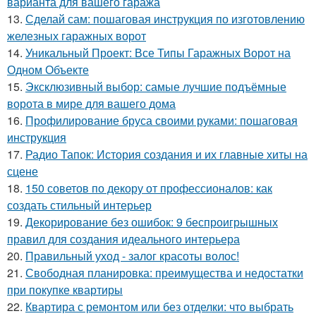
варианта для вашего гаража
13.
Сделай сам: пошаговая инструкция по изготовлению
железных гаражных ворот
14.
Уникальный Проект: Все Типы Гаражных Ворот на
Одном Объекте
15.
Эксклюзивный выбор: самые лучшие подъёмные
ворота в мире для вашего дома
16.
Профилирование бруса своими руками: пошаговая
инструкция
17.
Радио Тапок: История создания и их главные хиты на
сцене
18.
150 советов по декору от профессионалов: как
создать стильный интерьер
19.
Декорирование без ошибок: 9 беспроигрышных
правил для создания идеального интерьера
20.
Правильный уход - залог красоты волос!
21.
Свободная планировка: преимущества и недостатки
при покупке квартиры
22.
Квартира с ремонтом или без отделки: что выбрать