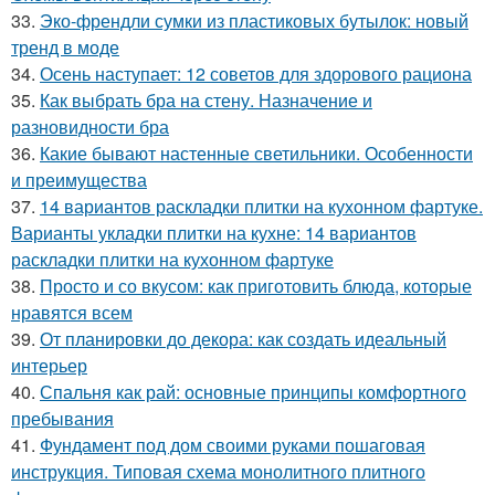
33.
Эко-френдли сумки из пластиковых бутылок: новый
тренд в моде
34.
Осень наступает: 12 советов для здорового рациона
35.
Как выбрать бра на стену. Назначение и
разновидности бра
36.
Какие бывают настенные светильники. Особенности
и преимущества
37.
14 вариантов раскладки плитки на кухонном фартуке.
Варианты укладки плитки на кухне: 14 вариантов
раскладки плитки на кухонном фартуке
38.
Просто и со вкусом: как приготовить блюда, которые
нравятся всем
39.
От планировки до декора: как создать идеальный
интерьер
40.
Спальня как рай: основные принципы комфортного
пребывания
41.
Фундамент под дом своими руками пошаговая
инструкция. Типовая схема монолитного плитного