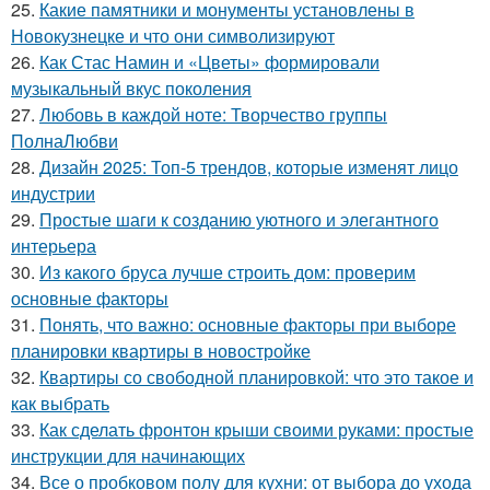
25.
Какие памятники и монументы установлены в
Новокузнецке и что они символизируют
26.
Как Стас Намин и «Цветы» формировали
музыкальный вкус поколения
27.
Любовь в каждой ноте: Творчество группы
ПолнаЛюбви
28.
Дизайн 2025: Топ-5 трендов, которые изменят лицо
индустрии
29.
Простые шаги к созданию уютного и элегантного
интерьера
30.
Из какого бруса лучше строить дом: проверим
основные факторы
31.
Понять, что важно: основные факторы при выборе
планировки квартиры в новостройке
32.
Квартиры со свободной планировкой: что это такое и
как выбрать
33.
Как сделать фронтон крыши своими руками: простые
инструкции для начинающих
34.
Все о пробковом полу для кухни: от выбора до ухода