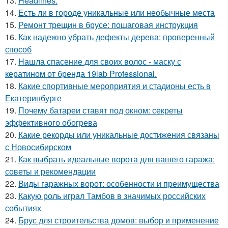
13.
Headlines:
14.
Есть ли в городе уникальные или необычные места
15.
Ремонт трещин в брусе: пошаговая инструкция
16.
Как надежно убрать дефекты дерева: проверенный
способ
17.
Нашла спасение для своих волос - маску с
кератином от бренда 19lab Professional.
18.
Какие спортивные мероприятия и стадионы есть в
Екатеринбурге
19.
Почему батареи ставят под окном: секреты
эффективного обогрева
20.
Какие рекорды или уникальные достижения связаны
с Новосибирском
21.
Как выбрать идеальные ворота для вашего гаража:
советы и рекомендации
22.
Виды гаражных ворот: особенности и преимущества
23.
Какую роль играл Тамбов в значимых российских
событиях
24.
Брус для строительства домов: выбор и применение