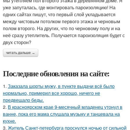
Мы утепляем пол второго этажа в деревянном доме. Я
уже запуталась, где монтировать пароизоляцию! На
одних сайтах пишут, что первый слой укладывается
между чистовым потолком первого этажа и черновым
полом второго. На других, что по черновому полу и на
неё сразу утеплитель. Получается пароизоляция будет с
двух сторон?
читать дальше →
Последние обновления на сайте:
1.
Заказала шорты мужу, в пункте выдачи всё было
нормально, примерил все хорошо, ничего не
предвещало беды.
2.
В красноярском крае 9-месячный младенец утонул в
ванне, пока его мама слушала музыку и танцевала на
кухне.
3.
Житель Санкт-петербурга проснулся ночью от сильной