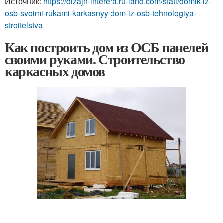
Источник:
https://dizajn-interera.ru-land.com/stati/domik-iz-
osb-svoimi-rukami-karkasnyy-dom-iz-osb-tehnologiya-
stroitelstva
Как построить дом из ОСБ панелей
своими руками. Строительство
каркасных домов