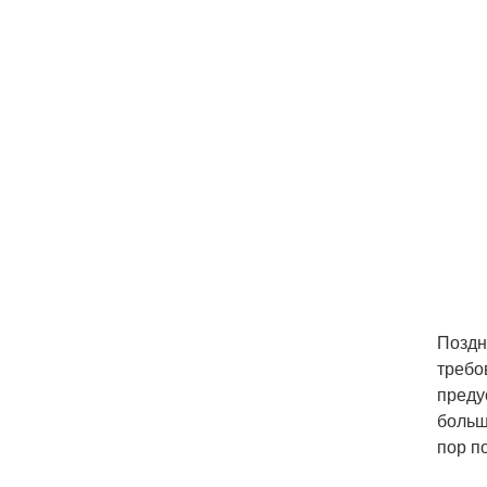
Поздн
требо
преду
больш
пор п