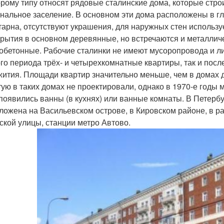
орому типу относят рядовые сталинские дома, которые стро
нальное заселение. В основном эти дома расположены в гл
тарна, отсутствуют украшения, для наружных стен использ
рытия в основном деревянные, но встречаются и металлич
обетонные. Рабочие сталинки не имеют мусоропровода и л
ого периода трёх- и четырехкомнатные квартиры, так и по
ития. Площади квартир значительно меньше, чем в домах 
тую в таких домах не проектировали, однако в 1970-е год
 появились ванны (в кухнях) или ванные комнаты. В Петерб
ложена на Васильевском острове, в Кировском районе, в ра
ской улицы, станции метро Автово.