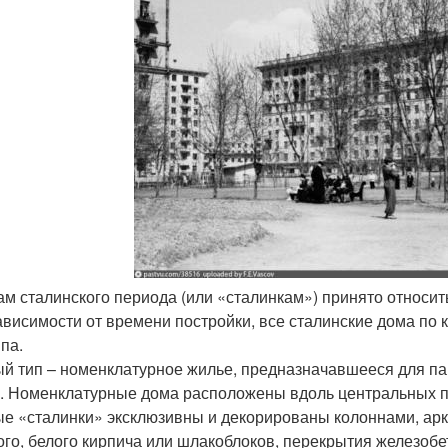
ам сталинского периода (или «сталинкам») принято относить
ависимости от времени постройки, все сталинские дома по 
па.
й тип – номенклатурное жилье, предназначавшееся для па
. Номенклатурные дома расположены вдоль центральных п
е «сталинки» эксклюзивны и декорированы колоннами, арк
ого, белого кирпича или шлакоблоков, перекрытия железо