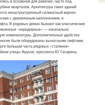
ились в основном для рабочих, часто под
убине кварталов. Архитектура таких зданий
уется неоштукатуренный силикатный кирпич.
еские с деревянным наполнением, и
ифта. В рядовых домах бывают как классические
слевоенные «коридорные» — изначально
для номенклатуры. Дополнительные удобства
ы многие были оборудованы выносными лифтами,
урге большая часть рядовых «сталинок»
йоне улицы Фрунзе, проспекта Ю. Гагарина,