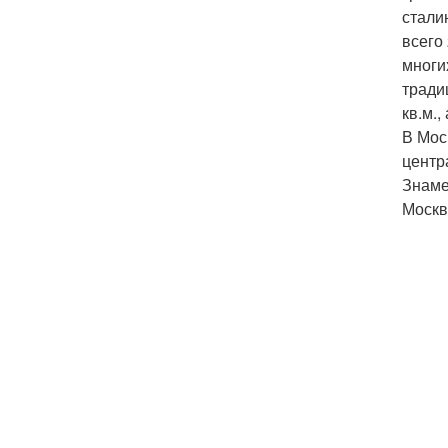
стали
всего
многи
тради
кв.м.,
В Мос
центр
Знаме
Москв