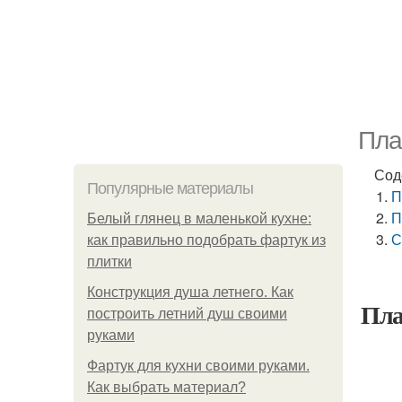
Пла
Сод
Популярные материалы
П
П
Белый глянец в маленькой кухне:
С
как правильно подобрать фартук из
плитки
Конструкция душа летнего. Как
Пла
построить летний душ своими
руками
Фартук для кухни своими руками.
Как выбрать материал?