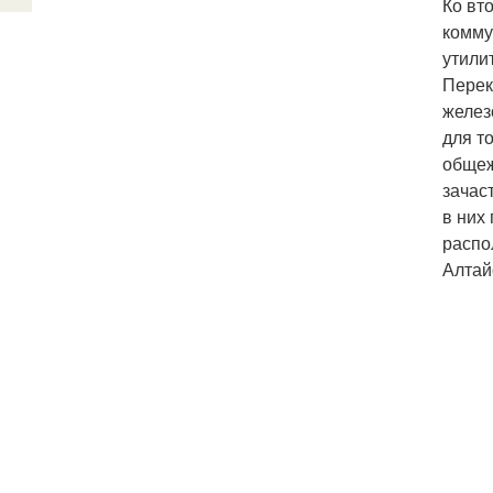
Ко вт
комму
утили
Перек
желез
для т
общеж
зачас
в них
распо
Алтай