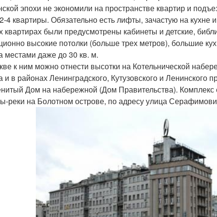
нской эпохи не экономили на пространстве квартир и подъез
 2-4 квартиры. Обязательно есть лифты, зачастую на кухне
х квартирах были предусмотрены кабинеты и детские, библи
ционно высокие потолки (больше трех метров), большие кух
 а местами даже до 30 кв. м.
кве к ним можно отнести высотки на Котельнической набере
а и в районах Ленинградского, Кутузовского и Ленинского п
нитый Дом на набережной (Дом Правительства). Комплекс
ы-реки на Болотном острове, по адресу улица Серафимович