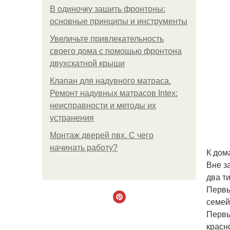
В одиночку зашить фронтоны:
основные принципы и инструменты
Увеличьте привлекательность
своего дома с помощью фронтона
двухскатной крыши
Клапан для надувного матраса.
Ремонт надувных матрасов Intex:
неисправности и методы их
устранения
Монтаж дверей пвх. С чего
начинать работу?
К дом
Вне з
два ти
Первы
семей
Первы
красн