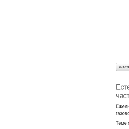
читат
Есте
час
Ежедн
газов
Теме 