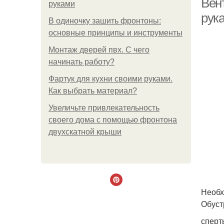
Вен
руками
рук
В одиночку зашить фронтоны:
основные принципы и инструменты
Монтаж дверей пвх. С чего
начинать работу?
Фартук для кухни своими руками.
Как выбрать материал?
Увеличьте привлекательность
своего дома с помощью фронтона
двухскатной крыши
Необх
Обуст
сперт