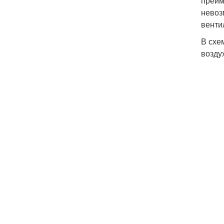
преим
невоз
венти
В схе
возду