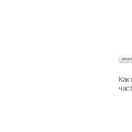
читат
Как
час