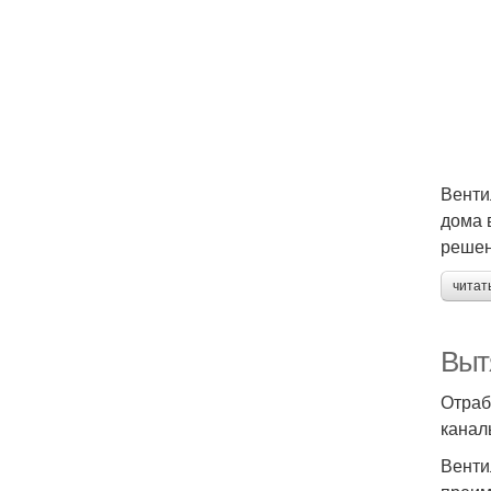
Венти
дома 
решен
читат
Выт
Отраб
канал
Венти