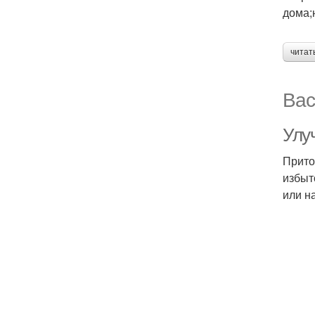
дома;
читат
Вас
Улу
Прито
избыт
или н