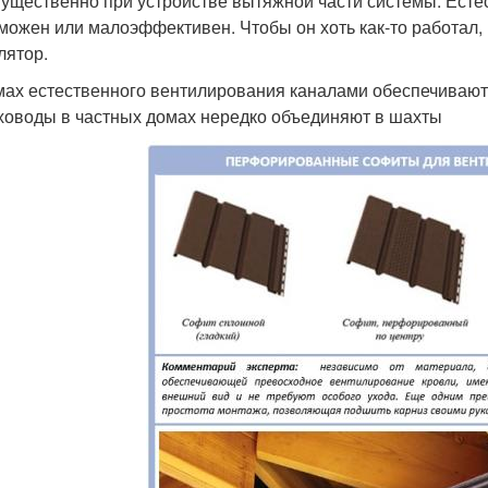
ущественно при устройстве вытяжной части системы. Есте
можен или малоэффективен. Чтобы он хоть как-то работал
лятор.
мах естественного вентилирования каналами обеспечиваю
ховоды в частных домах нередко объединяют в шахты