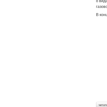
о вид
газово
В кон
читат