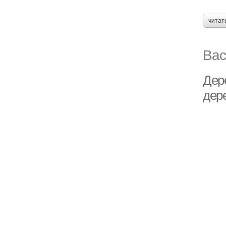
читат
Вас
Дер
дер