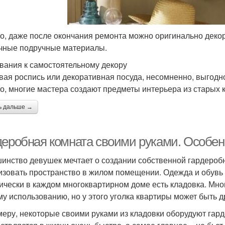
о, даже после окончания ремонта можно оригинально деко
чные подручные материалы.
вания к самостоятельному декору
вая роспись или декоративная посуда, несомненно, выгодно
о, многие мастера создают предметы интерьера из старых к
ь дальше →
деробная комната своими руками. Особен
инство девушек мечтает о создании собственной гардеробно
изовать пространство в жилом помещении. Одежда и обувь 
ически в каждом многоквартирном доме есть кладовка. Мно
му использованию, но у этого уголка квартиры может быть 
меру, некоторые своими руками из кладовки оборудуют гар