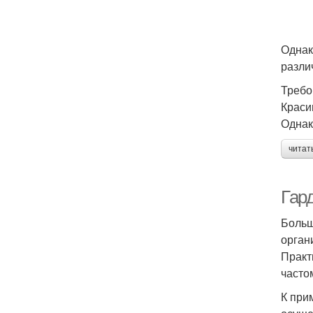
Однак
разли
Требо
Краси
Однак
читат
Гар
Больш
орган
Практ
часто
К при