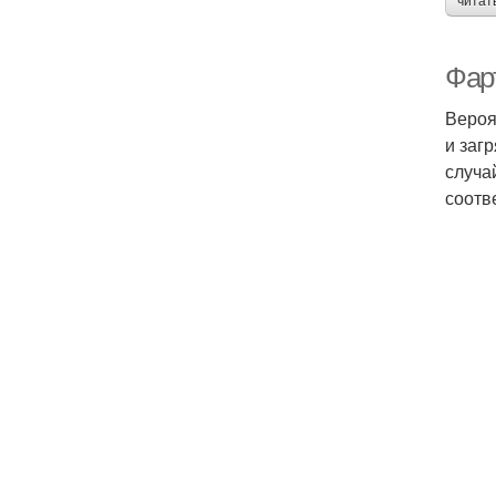
читат
Фар
Вероя
и заг
случа
соотв