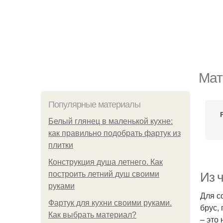
Мат
Популярные материалы
Белый глянец в маленькой кухне:
как правильно подобрать фартук из
плитки
Конструкция душа летнего. Как
построить летний душ своими
Из 
руками
Для с
Фартук для кухни своими руками.
брус,
Как выбрать материал?
– это