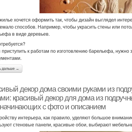
жилье хочется оформить так, чтобы дизайн выглядел интер
немало способов. Например, чтобы украсить стены или пото
ьефа в виде деревьев.
отребуется?
 приступить к работам по изготовлению барельефа, нужно
ументами.
ь дальше →
сивый декор дома своими руками из подр
ами: красивый декор для дома из подручн
 начинающих с фото и описанием
ройству интерьера, как правило, уделяют большое внимание
ьзуют стеновые панели, красивые обои, выбирают мебельн