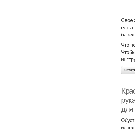
Свое 
есть 
барел
Что п
Чтобы
инстр
читат
Кра
рук
для
Обуст
испол