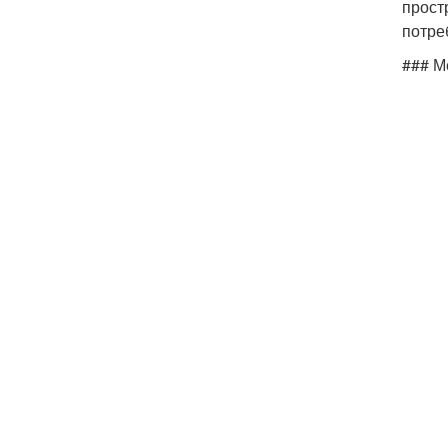
прост
потре
### М