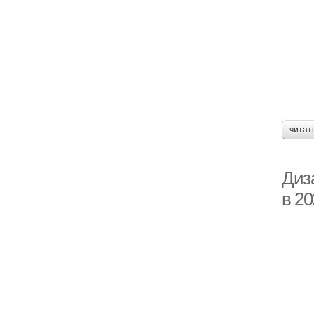
читат
Диз
в 20