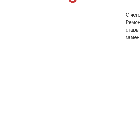
С чег
Ремон
стары
замен