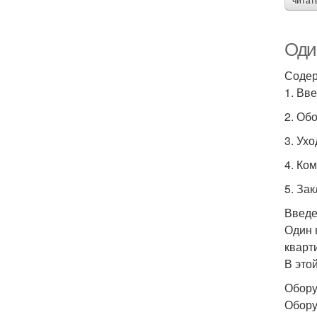
читат
Один
Содер
1. Вв
2. Об
3. Ухо
4. Ко
5. За
Введ
Один 
кварт
В это
Обору
Обору