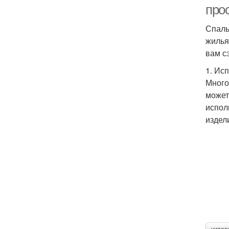
про
Спаль
жилья
вам с
1. Ис
Много
может
испол
издел