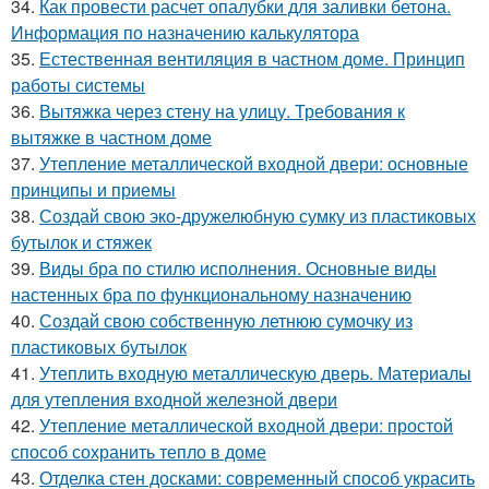
34.
Как провести расчет опалубки для заливки бетона.
Информация по назначению калькулятора
35.
Естественная вентиляция в частном доме. Принцип
работы системы
36.
Вытяжка через стену на улицу. Требования к
вытяжке в частном доме
37.
Утепление металлической входной двери: основные
принципы и приемы
38.
Создай свою эко-дружелюбную сумку из пластиковых
бутылок и стяжек
39.
Виды бра по стилю исполнения. Основные виды
настенных бра по функциональному назначению
40.
Создай свою собственную летнюю сумочку из
пластиковых бутылок
41.
Утеплить входную металлическую дверь. Материалы
для утепления входной железной двери
42.
Утепление металлической входной двери: простой
способ сохранить тепло в доме
43.
Отделка стен досками: современный способ украсить