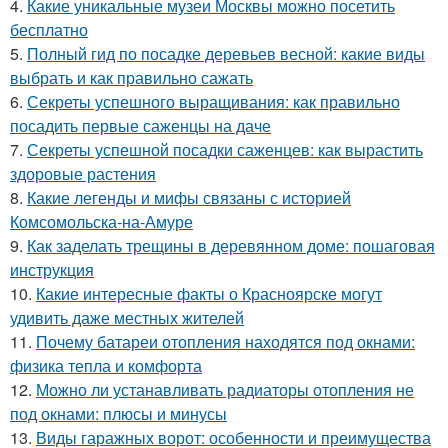
4.
Какие уникальные музеи Москвы можно посетить
бесплатно
5.
Полный гид по посадке деревьев весной: какие виды
выбрать и как правильно сажать
6.
Секреты успешного выращивания: как правильно
посадить первые саженцы на даче
7.
Секреты успешной посадки саженцев: как вырастить
здоровые растения
8.
Какие легенды и мифы связаны с историей
Комсомольска-на-Амуре
9.
Как заделать трещины в деревянном доме: пошаговая
инструкция
10.
Какие интересные факты о Красноярске могут
удивить даже местных жителей
11.
Почему батареи отопления находятся под окнами:
физика тепла и комфорта
12.
Можно ли устанавливать радиаторы отопления не
под окнами: плюсы и минусы
13.
Виды гаражных ворот: особенности и преимущества