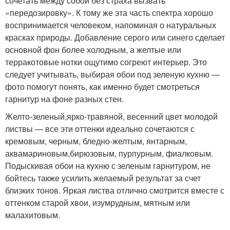
сочетать между собой без страха вызвать
«передозировку». К тому же эта часть спектра хорошо
воспринимается человеком, напоминая о натуральных
красках природы. Добавление серого или синего сделает
основной фон более холодным, а желтые или
терракотовые нотки ощутимо согреют интерьер. Это
следует учитывать, выбирая обои под зеленую кухню —
фото помогут понять, как именно будет смотреться
гарнитур на фоне разных стен.
Желто-зеленый,ярко-травяной, весенний цвет молодой
листвы — все эти оттенки идеально сочетаются с
кремовым, черным, бледно-желтым, янтарным,
аквамариновым,бирюзовым, пурпурным, фиалковым.
Подыскивая обои на кухню с зеленым гарнитуром, не
бойтесь также усилить желаемый результат за счет
близких тонов. Яркая листва отлично смотрится вместе с
оттенком старой хвои, изумрудным, мятным или
малахитовым.