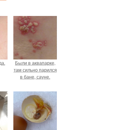
да.
Были в аквапарке,
там сильно парился
в бане, сауне.