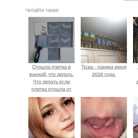
Читайте также
Отошла плитка в
Трэш - паника июня
ванной, что делать.
2026 года.
Что делать если
плитка отошла от
стены: основные
причины и вариант
х
решения проблемы
п