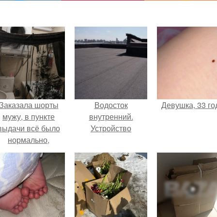
Заказала шорты
Водосток
Девушка, 33 го
мужу, в пункте
внутренний.
выдачи всё было
Устройство
нормально,
примерил все
орошо, ничего не
редвещало беды.