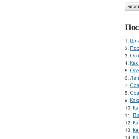
читат
Пос
1.
Шли
2.
Пос
3.
Осн
4.
Как
5.
Осе
6.
Лет
7.
Сов
8.
Сов
9.
Как
10.
Ка
11.
Пи
12.
Ка
13.
Ка
14.
Ка