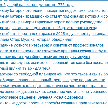
кой ущерб нанес городу пожар 1773 года
чему батареи отопления находятся под окнами: физика те
чему батареи традиционно ставят под окнами: история и с
к выбрать размеры гаражных ворот: полное руководство
рота для гаража подъемные: выбор, установка и уход
к выбрать ворота для гаража в 2025 году: советы для идеа
лана Стар: Музыка, которая объединяет
здание уютного интерьера: 9 советов от профессионалов
остота и практичность: ключевые принципы создания функ
остые шаги к дизайнерскому интерьеру: самоучка
шь в том случае, если хочешь ровный тон кожи без воспален
ный пилинг 19lab - для тебя!
артиры со свободной планировкой: что это такое и как выбр
ободная планировка: новый тренд в сфере недвижимости
леная кухня: как создать экологически чистое пространство
ло-зеленый дизайн кухни: сочетание чистоты и натуральнос
ологичное решение: Зеленая кухня с деревом
онтон из досок: простые способы создания привлекательн