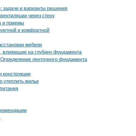
е: задачи и варианты решения
вентиляции через стену
ы и приемы
 уютной и комфортной
асстановки мебели
, влияющие на глубину фундамента
 Определение ленточного фундамента
и конструкции
но утеплить жилье
 питания
екомендации
ь