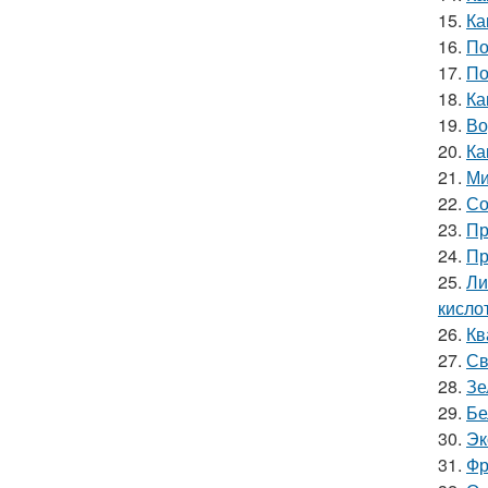
15.
Ка
16.
По
17.
По
18.
Ка
19.
Во
20.
Ка
21.
Ми
22.
Со
23.
Пр
24.
Пр
25.
Ли
кислот
26.
Кв
27.
Св
28.
Зе
29.
Бе
30.
Эк
31.
Фр