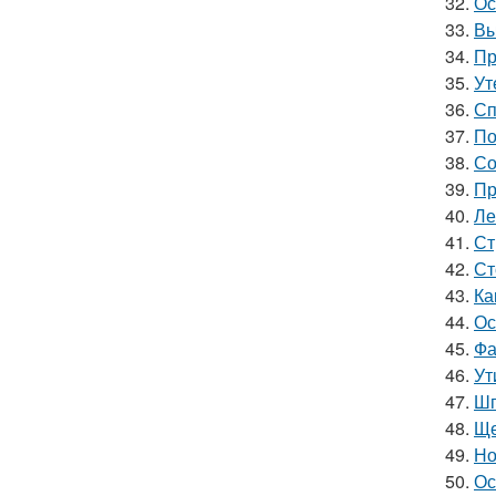
32.
Ос
33.
Вы
34.
Пр
35.
Ут
36.
Сп
37.
По
38.
Со
39.
Пр
40.
Ле
41.
Ст
42.
Ст
43.
Ка
44.
Ос
45.
Фа
46.
Ут
47.
Шп
48.
Ще
49.
Но
50.
Ос