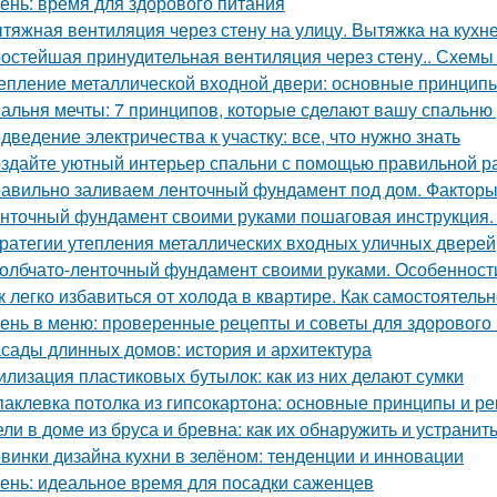
ень: время для здорового питания
тяжная вентиляция через стену на улицу. Вытяжка на кухн
остейшая принудительная вентиляция через стену.. Схемы 
епление металлической входной двери: основные принцип
альня мечты: 7 принципов, которые сделают вашу спальню
дведение электричества к участку: все, что нужно знать
здайте уютный интерьер спальни с помощью правильной р
авильно заливаем ленточный фундамент под дом. Факторы
нточный фундамент своими руками пошаговая инструкция.
ратегии утепления металлических входных уличных дверей
олбчато-ленточный фундамент своими руками. Особенност
к легко избавиться от холода в квартире. Как самостоятель
ень в меню: проверенные рецепты и советы для здорового
сады длинных домов: история и архитектура
илизация пластиковых бутылок: как из них делают сумки
аклевка потолка из гипсокартона: основные принципы и р
ли в доме из бруса и бревна: как их обнаружить и устранит
винки дизайна кухни в зелёном: тенденции и инновации
ень: идеальное время для посадки саженцев