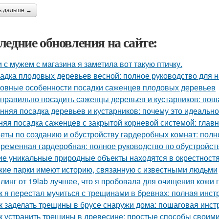
ь дальше →
ледние обновления на сайте:
 с мужем с магазина я заметила вот такую птичку.
адка плодовых деревьев весной: полное руководство для
овные особенности посадки саженцев плодовых деревьев
 правильно посадить саженцы деревьев и кустарников: пош
нняя посадка деревьев и кустарников: почему это идеальн
няя посадка саженцев с закрытой корневой системой: глав
еты по созданию и обустройству гардеробных комнат: полн
ременная гардеробная: полное руководство по обустройст
ие уникальные природные объекты находятся в окрестност
кие парки имеют историю, связанную с известными людьми
линг от 19lab лучшее, что я пробовала для очищения кожи 
к я перестал мучиться с трещинами в бревнах: полная инст
к заделать трещины в брусе снаружи дома: пошаговая инст
к устранить трещины в древесине: простые способы своим