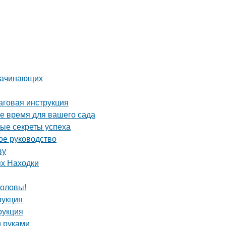
 начинающих
аговая инструкция
ое время для вашего сада
ные секреты успеха
ое руководство
ву
ях Находки
головы!
рукция
рукция
и руками