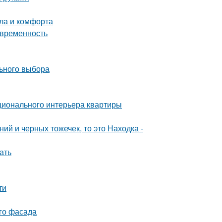
пла и комфорта
овременность
льного выбора
ционального интерьера квартиры
ий и черных тожечек, то это Находка -
ать
ти
ого фасада