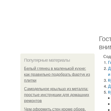
Гос
вни
Сод
Популярные материалы
Г
Д
Белый глянец в маленькой кухне:
и
как правильно подобрать фартук из
К
плитки
Д
Самодельное крыльцо из металла:
К
простые инструкции для домашних
ремонтов
Чем оформить стен кроме обоев.