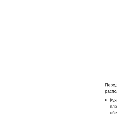
Перед
распо
Кух
пло
обе