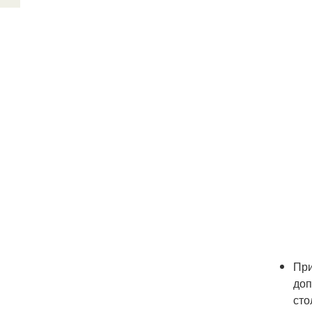
При
доп
сто