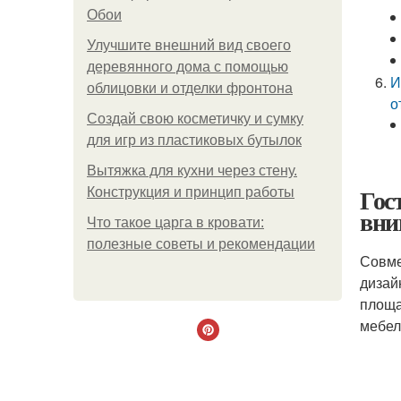
Обои
Улучшите внешний вид своего
деревянного дома с помощью
И
облицовки и отделки фронтона
о
Создай свою косметичку и сумку
для игр из пластиковых бутылок
Вытяжка для кухни через стену.
Гос
Конструкция и принцип работы
вни
Что такое царга в кровати:
полезные советы и рекомендации
Совме
дизай
площа
мебел