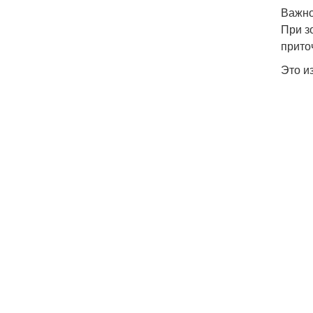
Важно
При з
прито
Это и