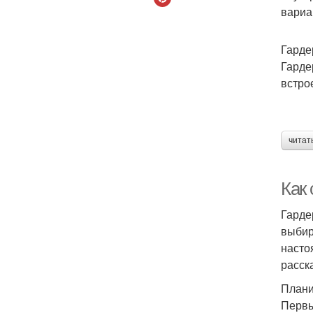
вариа
Гарде
Гарде
встро
читат
Как
Гарде
выбир
насто
расск
Плани
Первы