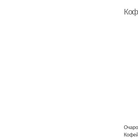
Коф
Очаро
Кофей