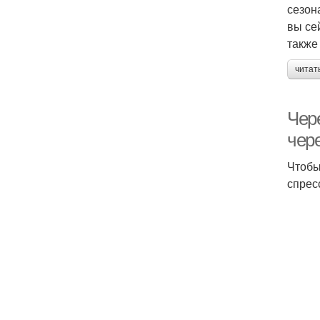
сезон
вы се
также
читат
Чер
чер
Чтобы
спрес