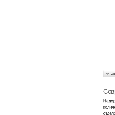
читат
Сов
Недор
колич
отдел