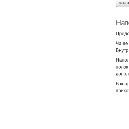
читат
Нап
Предо
Чаще 
Внутр
Напол
полок
допол
В ква
прихо