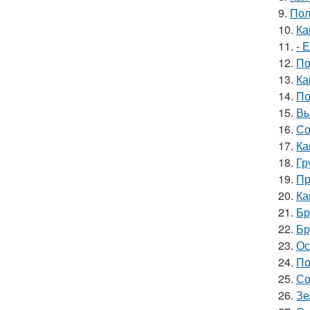
9.
Пол
10.
Ка
11.
- 
12.
По
13.
Ка
14.
По
15.
Вы
16.
Со
17.
Ка
18.
Гр
19.
Пр
20.
Ка
21.
Бр
22.
Бр
23.
Ос
24.
По
25.
Со
26.
Зе