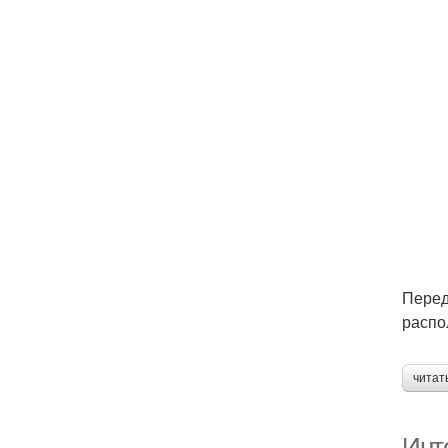
Перед
распо
читат
Инт