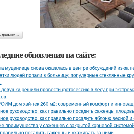
ь дальше →
ледние обновления на сайте:
та муцениеце снова оказалась в центре обсуждений из-за п
ятки людей попали в больницу: популярные стеклянные кр
.
 девушки решили провести фотосессию в лесу при экстрема
сов.
ОИМ дом хай-тек 260 м2: современный комфорт и инновац
ное руководство: как правильно посадить саженцы плодов
ное руководство: как правильно посадить яблоню весной и
ие преимущества у саженцев с закрытой корневой системо
 правильно посадить саженцы и ухаживать за ними