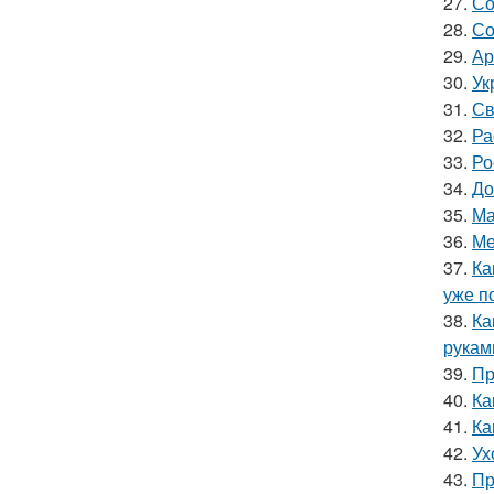
27.
Со
28.
Со
29.
Ар
30.
Ук
31.
Св
32.
Ра
33.
Ро
34.
До
35.
Ма
36.
Ме
37.
Ка
уже п
38.
Ка
рукам
39.
Пр
40.
Ка
41.
Ка
42.
Ух
43.
Пр