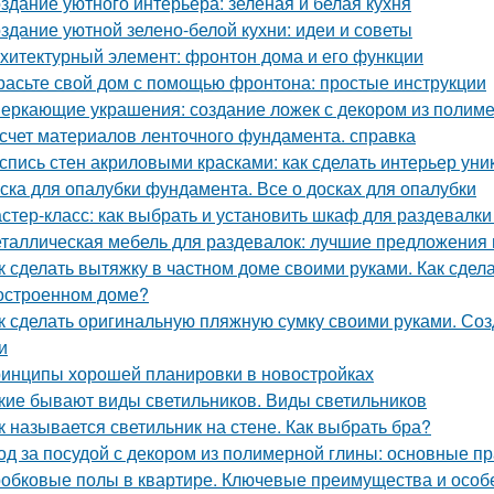
здание уютного интерьера: зеленая и белая кухня
здание уютной зелено-белой кухни: идеи и советы
хитектурный элемент: фронтон дома и его функции
расьте свой дом с помощью фронтона: простые инструкции
еркающие украшения: создание ложек с декором из полим
счет материалов ленточного фундамента. справка
спись стен акриловыми красками: как сделать интерьер ун
ска для опалубки фундамента. Все о досках для опалубки
стер-класс: как выбрать и установить шкаф для раздевалк
таллическая мебель для раздевалок: лучшие предложения 
к сделать вытяжку в частном доме своими руками. Как сдел
остроенном доме?
к сделать оригинальную пляжную сумку своими руками. Со
и
инципы хорошей планировки в новостройках
кие бывают виды светильников. Виды светильников
к называется светильник на стене. Как выбрать бра?
од за посудой с декором из полимерной глины: основные п
обковые полы в квартире. Ключевые преимущества и особ