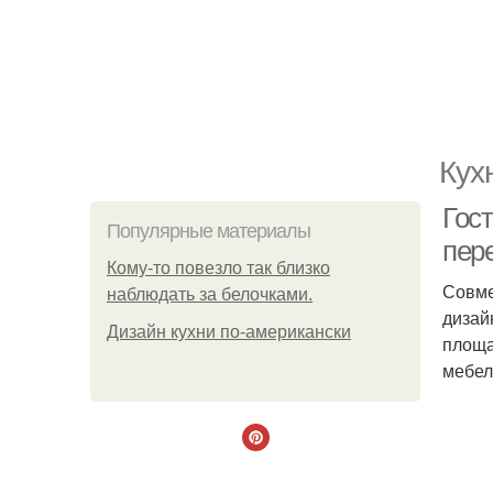
Кух
Гос
Популярные материалы
пер
Кому-то повезло так близко
Совме
наблюдать за белочками.
дизай
Дизайн кухни по-американски
площа
мебел