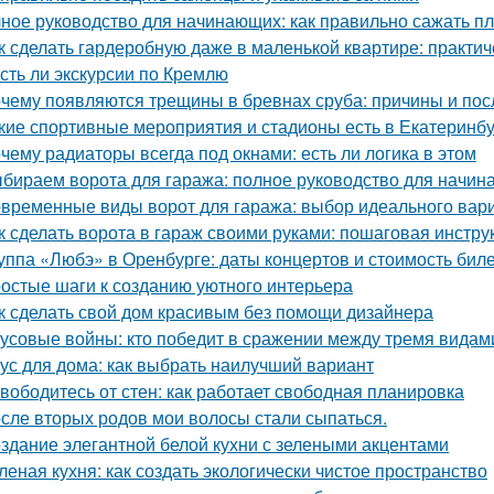
ное руководство для начинающих: как правильно сажать п
к сделать гардеробную даже в маленькой квартире: практи
Есть ли экскурсии по Кремлю
чему появляются трещины в бревнах сруба: причины и пос
кие спортивные мероприятия и стадионы есть в Екатеринб
чему радиаторы всегда под окнами: есть ли логика в этом
бираем ворота для гаража: полное руководство для начи
временные виды ворот для гаража: выбор идеального вар
к сделать ворота в гараж своими руками: пошаговая инстру
уппа «Любэ» в Оренбурге: даты концертов и стоимость бил
остые шаги к созданию уютного интерьера
к сделать свой дом красивым без помощи дизайнера
усовые войны: кто победит в сражении между тремя видам
ус для дома: как выбрать наилучший вариант
вободитесь от стен: как работает свободная планировка
сле вторых родов мои волосы стали сыпаться.
здание элегантной белой кухни с зелеными акцентами
леная кухня: как создать экологически чистое пространство