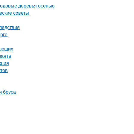
лодовые деревья осенью
ческие советы
ледствия
урге
нающих
ианта
кция
етов
и бруса