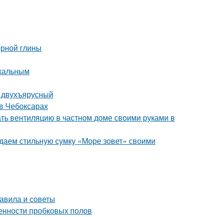
ерной глины
икальным
и двухъярусный
в Чебоксарах
ать вентиляцию в частном доме своими руками в
здаем стильную сумку «Море зовет» своими
равила и советы
енности пробковых полов