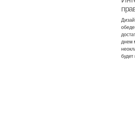
пра
Дизай
обеде
доста
днем 
неокл
будет