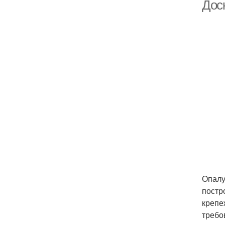
Дос
Опалу
постр
крепе
требо