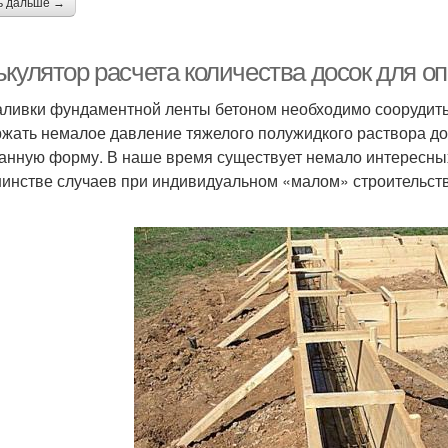
ь дальше →
ькулятор расчета количества досок для о
аливки фундаментной ленты бетоном необходимо соорудить
жать немалое давление тяжелого полужидкого раствора до 
анную форму. В наше время существует немало интересных 
инстве случаев при индивидуальном «малом» строительств