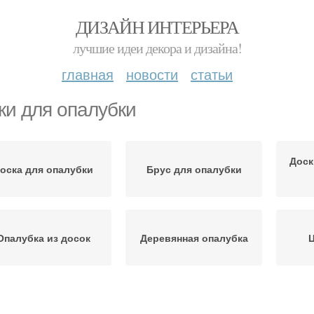
ДИЗАЙН ИНТЕРЬЕРА
лучшие идеи декора и дизайна!
главная
новости
статьи
ки для опалубки
Доск
оска для опалубки
Брус для опалубки
Опалубка из досок
Деревянная опалубка
Ц
Опалубки для
Доски на стену
Опал
монолитного