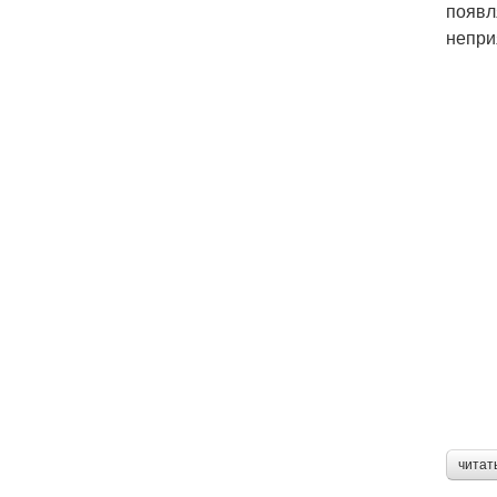
появл
непри
читат