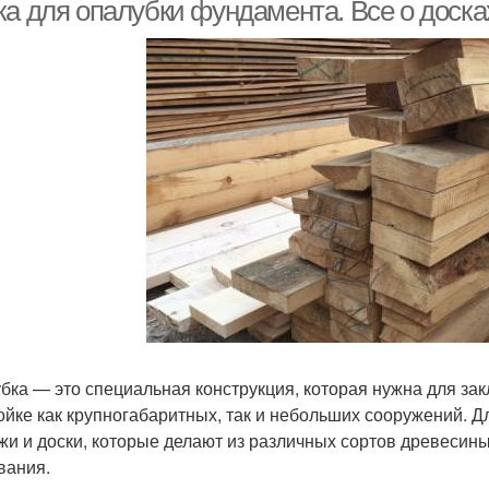
ка для опалубки фундамента. Все о доска
перекрытия
Съемная опалубка
бка — это специальная конструкция, которая нужна для зак
ойке как крупногабаритных, так и небольших сооружений. 
жи и доски, которые делают из различных сортов древесин
вания.