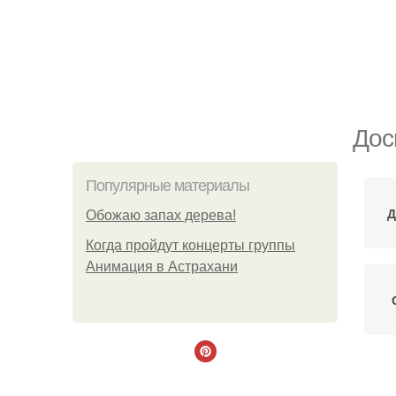
Дос
Популярные материалы
Д
Обожaю зaпах деpева!
Когда пройдут концерты группы
Анимация в Астрахани