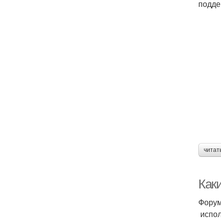
подде
читат
Как
Форум
испол