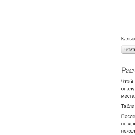
Кальк
читат
Рас
Чтобы
опалу
места
Табли
После
ноздр
нежел