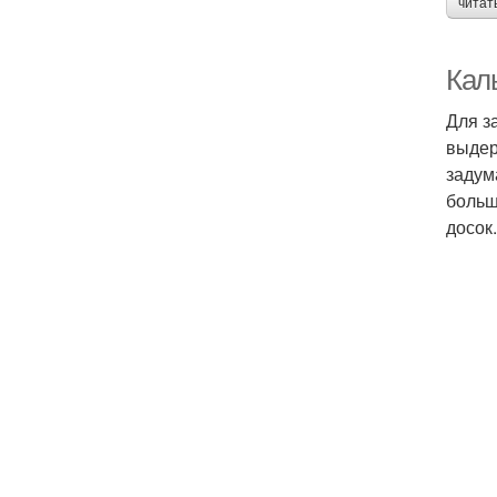
читат
Кал
Для з
выдер
задум
больш
досок.