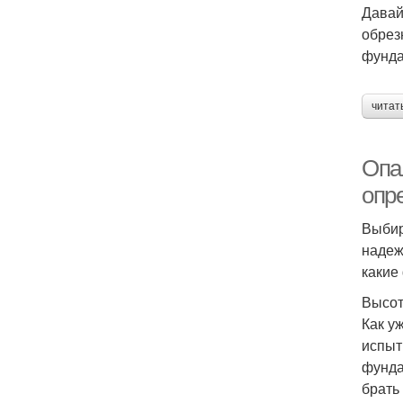
Давай
обрез
фунда
читат
Опал
опр
Выбир
надеж
какие
Высот
Как у
испыт
фунда
брать