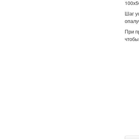
100х5
Шаг у
опалу
При п
чтобы