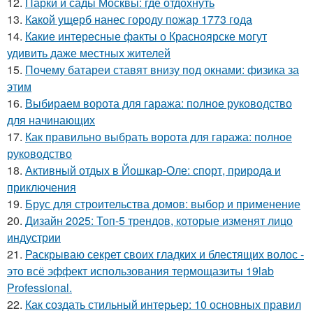
12.
Парки и сады Москвы: где отдохнуть
13.
Какой ущерб нанес городу пожар 1773 года
14.
Какие интересные факты о Красноярске могут
удивить даже местных жителей
15.
Почему батареи ставят внизу под окнами: физика за
этим
16.
Выбираем ворота для гаража: полное руководство
для начинающих
17.
Как правильно выбрать ворота для гаража: полное
руководство
18.
Активный отдых в Йошкар-Оле: спорт, природа и
приключения
19.
Брус для строительства домов: выбор и применение
20.
Дизайн 2025: Топ-5 трендов, которые изменят лицо
индустрии
21.
Раскрываю секрет своих гладких и блестящих волос -
это всё эффект использования термощазиты 19lab
Professional.
22.
Как создать стильный интерьер: 10 основных правил