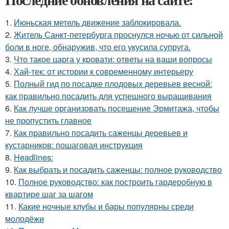
1.
Июньская метель движение заблокировала.
2.
Житель Санкт-петербурга проснулся ночью от сильной
боли в ноге, обнаружив, что его укусила супруга.
3.
Что такое царга у кровати: ответы на ваши вопросы
4.
Хай-тек: от истории к современному интерьеру
5.
Полный гид по посадке плодовых деревьев весной:
как правильно посадить для успешного выращивания
6.
Как лучше организовать посещение Эрмитажа, чтобы
не пропустить главное
7.
Как правильно посадить саженцы деревьев и
кустарников: пошаговая инструкция
8.
Headlines:
9.
Как выбрать и посадить саженцы: полное руководство
10.
Полное руководство: как построить гардеробную в
квартире шаг за шагом
11.
Какие ночные клубы и бары популярны среди
молодёжи