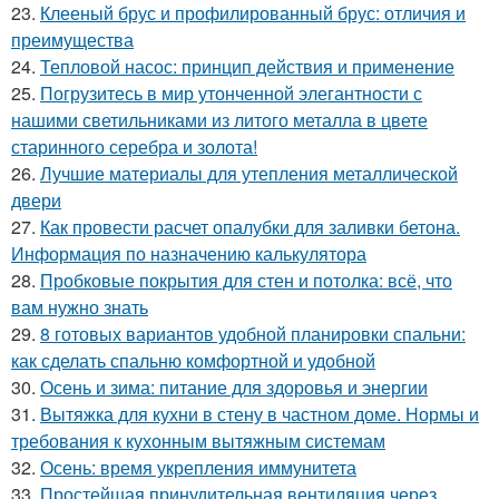
23.
Клееный брус и профилированный брус: отличия и
преимущества
24.
Тепловой насос: принцип действия и применение
25.
Погрузитесь в мир утонченной элегантности с
нашими светильниками из литого металла в цвете
старинного серебра и золота!
26.
Лучшие материалы для утепления металлической
двери
27.
Как провести расчет опалубки для заливки бетона.
Информация по назначению калькулятора
28.
Пробковые покрытия для стен и потолка: всё, что
вам нужно знать
29.
8 готовых вариантов удобной планировки спальни:
как сделать спальню комфортной и удобной
30.
Осень и зима: питание для здоровья и энергии
31.
Вытяжка для кухни в стену в частном доме. Нормы и
требования к кухонным вытяжным системам
32.
Осень: время укрепления иммунитета
33.
Простейшая принудительная вентиляция через