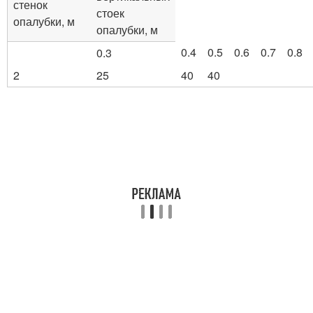
стенок
стоек
опалубки, м
опалубки, м
0.4
0.5
0.6
0.7
0.8
0.3
2
25
40
40