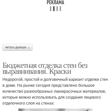
Минеральная
Декоративные
штукатурка
штукатурки
Акриловая штукатурка
Декоративный тип
читать дальше →
Фаски вместо
Бюджетная отделка стен без
штукатурки
выравнивания. Краски
Недорогой, простой и долговечный вариант отделки стен
в доме. На рынке сегодня представлено большое
количество разнообразных лакокрасочных материалов,
которые можно использовать для создания лицевого
отделочного слоя на стенах: