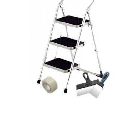
Кухни с декоративной
Штукатурка на стенах
штукатуркой
Штукатурки для кухни
Штукатурка на кривые
Декоративный
Традиционная
материал
штукатурка
Венецианская
Шёлковая штукатурка
штукатурка