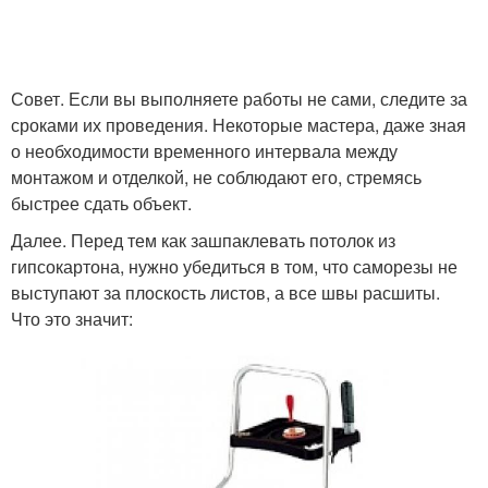
Штукатурка с
Штукатурка из гипса
мраморной крошкой
Совет. Если вы выполняете работы не сами, следите за
сроками их проведения. Некоторые мастера, даже зная
о необходимости временного интервала между
монтажом и отделкой, не соблюдают его, стремясь
Кирпич из гипсовой
Руки из штукатурки
быстрее сдать объект.
штукатурки
Далее. Перед тем как зашпаклевать потолок из
гипсокартона, нужно убедиться в том, что саморезы не
выступают за плоскость листов, а все швы расшиты.
Декоративные
Штукатурка для кухни
Что это значит:
кирпичики
Фартук из
декоративной
Штукатурка на кухне
штукатурки