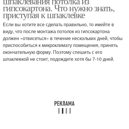
шпаклевания потолка из
гипсокартона. Что нужно знать,
приступая к шпаклевке
Штукатурка вместо
Если вы хотите все сделать правильно, то имейте в
Декоративная краска
обоев
виду, что после монтажа потолок из гипсокартона
должен «отвисеться» в течение нескольких дней, чтобы
приспособиться к микроклимату помещения, принять
окончательную форму. Поэтому спешить с его
Декоративная плитка
Декоративный кирпич
шпаклевкой не стоит, подождите хотя бы 7-10 дней.
Кладки из гипсовой
Штукатурка под кирпич
штукатурки
Штукатурка с
Штукатурка с клеем
грунтовкой