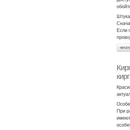
обойт
Штука
Снача
Если 
прово
читат
Кир
кир
Краси
актуа
Особе
При р
имеют
особе