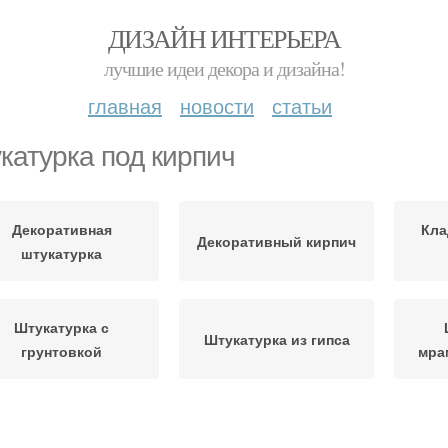
ДИЗАЙН ИНТЕРЬЕРА
лучшие идеи декора и дизайна!
главная
новости
статьи
катурка под кирпич
Декоративная
Кла
Декоративный кирпич
штукатурка
Штукатурка с
Штукатурка из гипса
грунтовкой
мра
Кирпич из гипсовой
Кирпи
Стен под кирпич