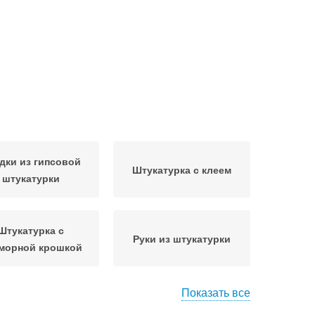
дки из гипсовой
Штукатурка с клеем
штукатурки
Штукатурка с
Руки из штукатурки
морной крошкой
Показать все
ч для внутренней
Кладки из штукатурки