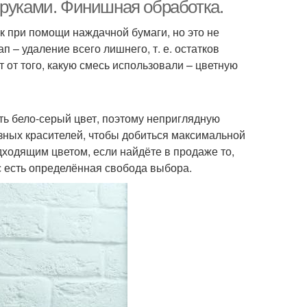
отделки
 руками. Финишная обработка.
к при помощи наждачной бумаги, но это не
 – удаление всего лишнего, т. е. остатков
ичи из гипсовой
Стены из штукатурки
от того, какую смесь использовали – цветную
штукатурки
ть бело-серый цвет, поэтому неприглядную
зных красителей, чтобы добиться максимальной
дходящим цветом, если найдёте в продаже то,
ас есть определённая свобода выбора.