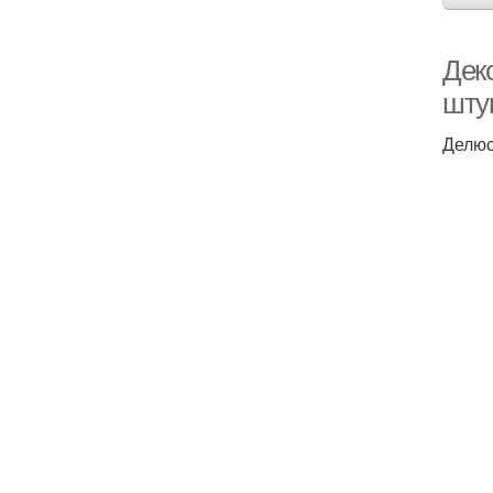
Дек
шту
Делюс