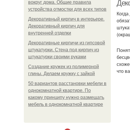
Дек
вокруг дома. Общие правила
устройства отмостки для всех типов
Когда
Декоративный кирпич в интерьере.
обяза
С
Декоративный кирпич для
штука
внутренней отделки
(окра
Декоративные кирпичи из гипсовой
Понят
штукатурки. Стена под кирпич из
бесцв
штукатурки своими руками
схоже
Создание кружек из полимерной
что в
глины. Делаем кружку с зайкой
50 вариантов расстановки мебели в
однокомнатной квартире. По
какому принципу нужно размещать
мебель в однокомнатной квартире