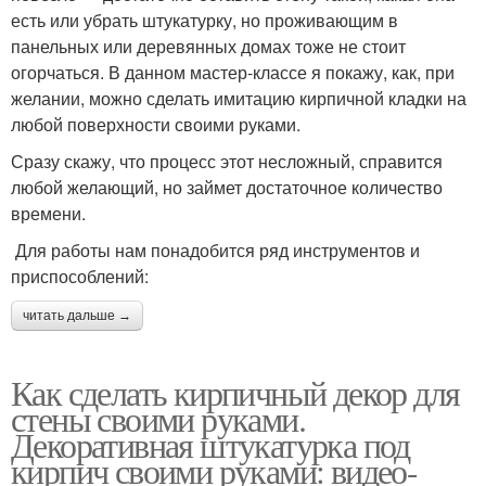
Кирпич из гипса
Венецианский кирпич
есть или убрать штукатурку, но проживающим в
панельных или деревянных домах тоже не стоит
огорчаться. В данном мастер-классе я покажу, как, при
желании, можно сделать имитацию кирпичной кладки на
Кирпичи на стене
Штукатурки под кирпич
любой поверхности своими руками.
Сразу скажу, что процесс этот несложный, справится
любой желающий, но займет достаточное количество
времени.
Для работы нам понадобится ряд инструментов и
приспособлений:
читать дальше →
Как сделать кирпичный декор для
стены своими руками.
Декоративная штукатурка под
кирпич своими руками: видео-