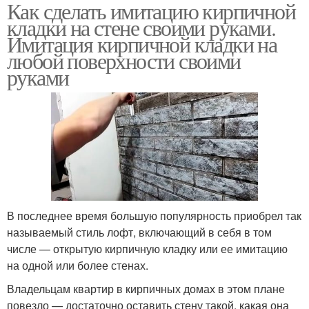
Как сделать имитацию кирпичной
Руки из штукатурки
Стен под кирпич
кладки на стене своими руками.
Имитация кирпичной кладки на
любой поверхности своими
руками
Кирпич для внутренней
Декоративный кирпич
отделки
Кирпич из мягкой
Кладки из штукатурки
плитки
В последнее время большую популярность приобрел так
называемый стиль лофт, включающий в себя в том
Стен из штукатурки
Стены из штукатурки
числе — открытую кирпичную кладку или ее имитацию
на одной или более стенах.
Владельцам квартир в кирпичных домах в этом плане
повезло — достаточно оставить стену такой, какая она