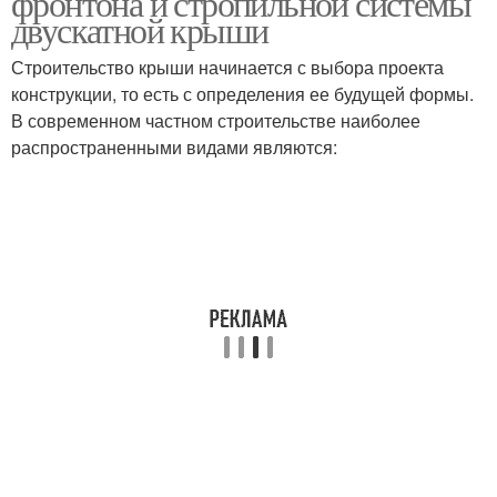
фронтона и стропильной системы
двускатной крыши
Строительство крыши начинается с выбора проекта
Камень для ванной
Комната из
конструкции, то есть с определения ее будущей формы.
комнаты
искусственного камня
В современном частном строительстве наиболее
распространенными видами являются:
Гипсовый камень
Рваный камень