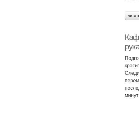
читат
Каф
рук
Подго
краси
Следи
перем
после
минут