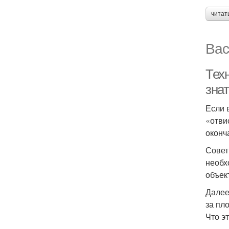
читат
Вас
Тех
знат
Если 
«отви
оконч
Совет
необх
объек
Далее
за пл
Что эт