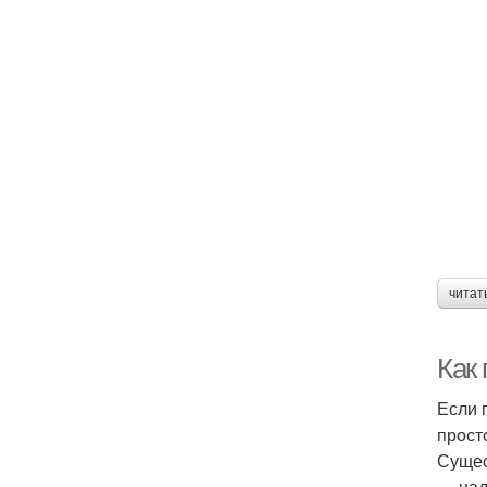
читат
Как 
Если 
прост
Сущес
— над