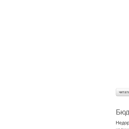
читат
Бюд
Недор