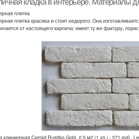
пичная кладка в интерьере. Материалы д
ерная плитка
ерная плитка красива и стоит недорого. Она изготавливает
личается от настоящего кирпича: имеет ту же фактуру, порис
 клинкерная Cerrad Rustiko Gobi, 0.5 м2 (1 уп.) - 371 руб., Le