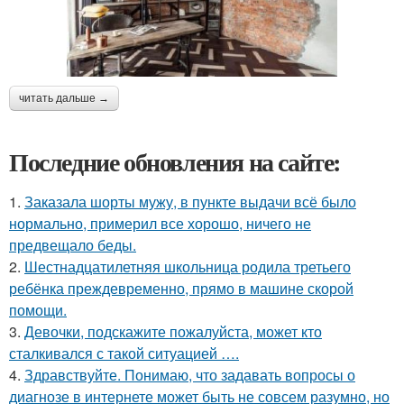
читать дальше →
Последние обновления на сайте:
1.
Заказала шорты мужу, в пункте выдачи всё было
нормально, примерил все хорошо, ничего не
предвещало беды.
2.
Шестнадцатилетняя школьница родила третьего
ребёнка преждевременно, прямо в машине скорой
помощи.
3.
Девочки, подскажите пожалуйста, может кто
сталкивался с такой ситуацией ….
4.
Здравствуйте. Понимаю, что задавать вопросы о
диагнозе в интернете может быть не совсем разумно, но