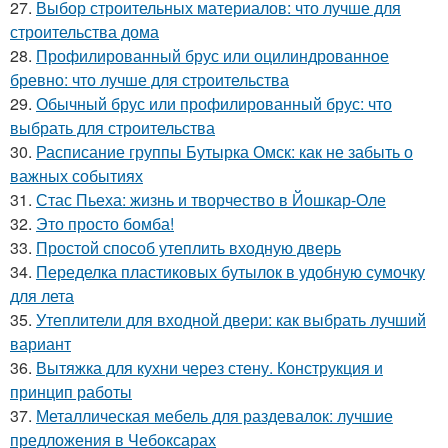
27.
Выбор строительных материалов: что лучше для
строительства дома
28.
Профилированный брус или оцилиндрованное
бревно: что лучше для строительства
29.
Обычный брус или профилированный брус: что
выбрать для строительства
30.
Расписание группы Бутырка Омск: как не забыть о
важных событиях
31.
Стас Пьеха: жизнь и творчество в Йошкар-Оле
32.
Это просто бомба!
33.
Простой способ утеплить входную дверь
34.
Переделка пластиковых бутылок в удобную сумочку
для лета
35.
Утеплители для входной двери: как выбрать лучший
вариант
36.
Вытяжка для кухни через стену. Конструкция и
принцип работы
37.
Металлическая мебель для раздевалок: лучшие
предложения в Чебоксарах