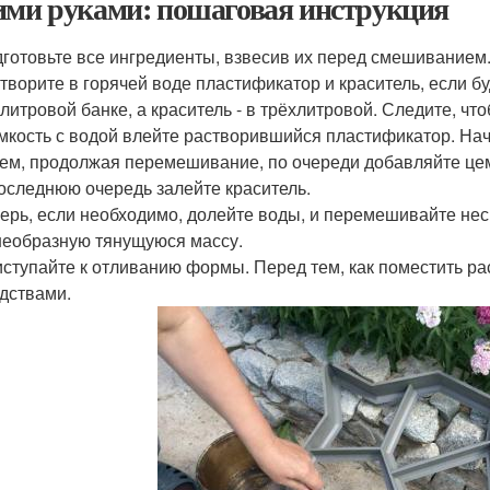
ими руками: пошаговая инструкция
готовьте все ингредиенты, взвесив их перед смешиванием
творите в горячей воде пластификатор и краситель, если бу
литровой банке, а краситель - в трёхлитровой. Следите, чт
мкость с водой влейте растворившийся пластификатор. Н
ем, продолжая перемешивание, по очереди добавляйте цем
оследнюю очередь залейте краситель.
ерь, если необходимо, долейте воды, и перемешивайте неск
еобразную тянущуюся массу.
ступайте к отливанию формы. Перед тем, как поместить р
дствами.