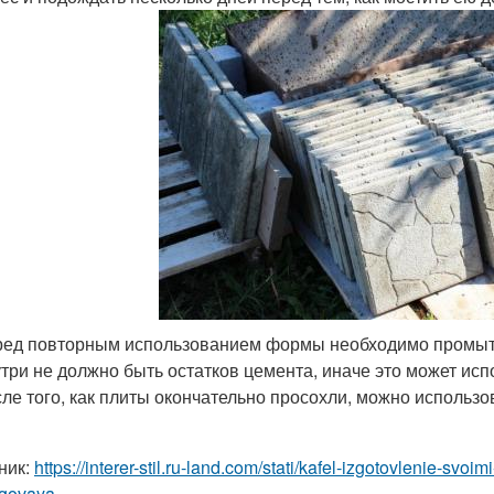
ед повторным использованием формы необходимо промыть 
три не должно быть остатков цемента, иначе это может ис
ле того, как плиты окончательно просохли, можно использо
ник:
https://interer-stil.ru-land.com/stati/kafel-izgotovlenie-svoi
govaya