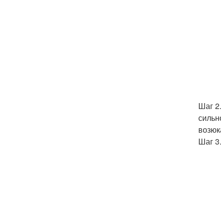
Шаг 2
сильн
возюк
Шаг 3