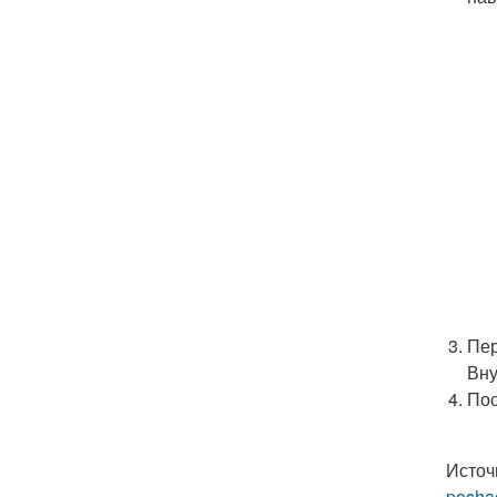
Пер
Вну
Пос
Источ
posha