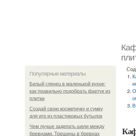
Каф
пли
Сод
Популярные материалы
К
и
Белый глянец в маленькой кухне:
О
как правильно подобрать фартук из
о
плитки
В
Создай свою косметичку и сумку
для игр из пластиковых бутылок
Чем лучше заделать щели между
Каф
бревнами. Трещины в бревнах