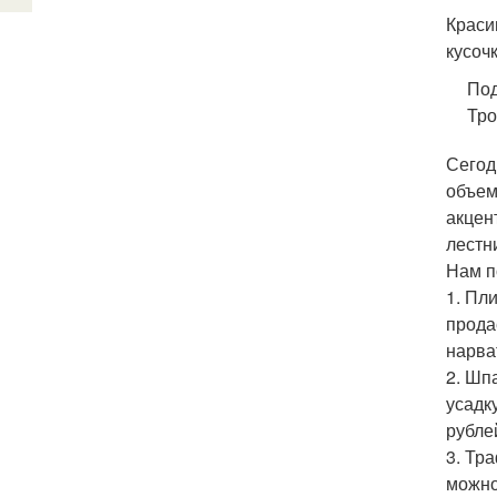
Краси
кусоч
Под
Тро
Сегод
объем
акцен
лестн
Нам п
1. Пл
прода
нарва
2. Шп
усадк
рубле
3. Тр
можно