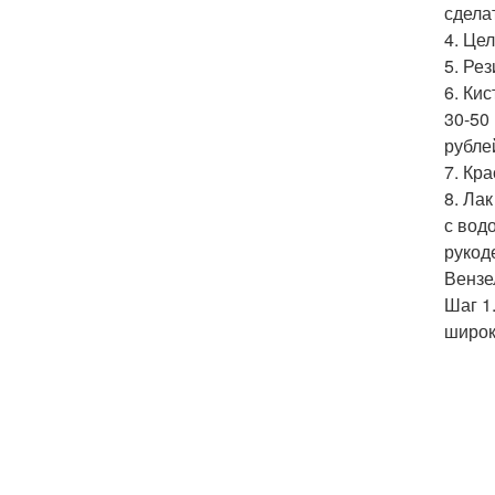
сдела
4. Це
5. Ре
6. Ки
30-50
рубле
7. Кра
8. Ла
с вод
рукод
Вензе
Шаг 1
широк