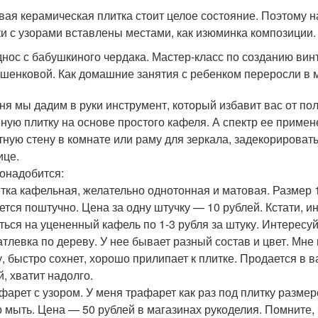
вая керамическая плитка стоит целое состояние. Поэтому 
ки с узорами вставлены местами, как изюминка композиции.
нос с бабушкиного чердака. Мастер-класс по созданию ви
шенковой. Как домашние занятия с ребенком переросли в 
ня мы дадим в руки инструмент, который избавит вас от по
ную плитку на основе простого кафеля. А спектр ее приме
тную стену в комнате или раму для зеркала, задекорировать
ице.
онадобится:
итка кафельная, желательно однотонная и матовая. Размер 
ется поштучно. Цена за одну штучку — 10 рублей. Кстати, 
ться на уцененный кафель по 1-3 рубля за штуку. Интересуй
атлевка по дереву. У нее бывает разный состав и цвет. Мн
у, быстро сохнет, хорошо прилипает к плитке. Продается в 
й, хватит надолго.
афарет с узором. У меня трафарет как раз под плитку размер
 мыть. Цена — 50 рублей в магазинах рукоделия. Помните, 