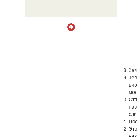
Зал
Теп
виб
мол
Отп
нав
сли
Пос
Это
нав