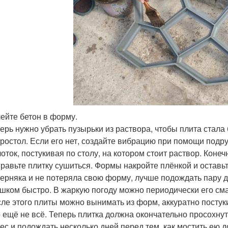
ейте бетон в форму.
ерь нужно убрать пузырьки из раствора, чтобы плита стала 
ростол. Если его нет, создайте вибрацию при помощи под
оток, постукивая по столу, на котором стоит раствор. Конеч
равьте плитку сушиться. Формы накройте плёнкой и оставьт
ерняка и не потеряла свою форму, лучше подождать пару 
шком быстро. В жаркую погоду можно периодически его сма
ле этого плиты можно вынимать из форм, аккуратно постук
 ещё не всё. Теперь плитка должна окончательно просохнут
ес и подождать несколько дней перед тем, как мостить ею д