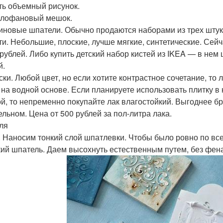
ть объемный рисунок.
ллофановый мешок.
зиновые шпатели. Обычно продаются наборами из трех штук, 
сти. Небольшие, плоские, лучше мягкие, синтетические. Се
 рублей. Либо купить детский набор кистей из IKEA — в нем
й.
ски. Любой цвет, но если хотите контрастное сочетание, то 
к на водной основе. Если планируете использовать плитку в 
ой, то непременно покупайте лак влагостойкий. Выгоднее бр
ельном. Цена от 500 рублей за пол-литра лака.
ля
. Наносим тонкий слой шпатлевки. Чтобы было ровно по все
ий шпатель. Даем высохнуть естественным путем, без фена