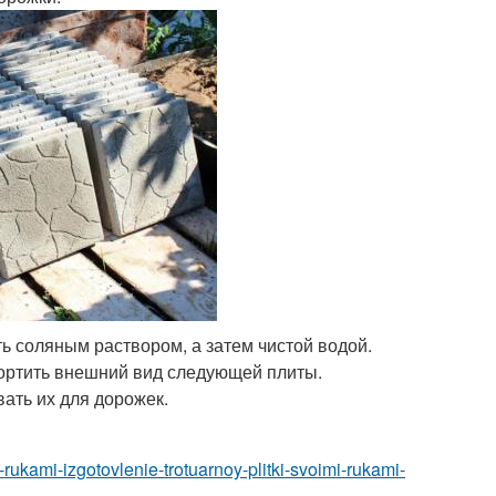
соляным раствором, а затем чистой водой.
портить внешний вид следующей плиты.
вать их для дорожек.
mi-rukami-izgotovlenie-trotuarnoy-plitki-svoimi-rukami-