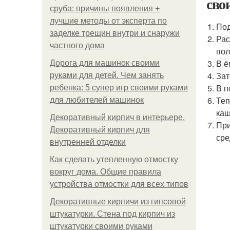
сво
сруба: причины появления +
лучшие методы от эксперта по
Под
заделке трещин внутри и снаружи
Рас
частного дома
пол
В ё
Дорога для машинок своими
Зат
руками для детей. Чем занять
В п
ребенка: 5 супер игр своими руками
Теп
для любителей машинок
каш
Декоративный кирпич в интерьере.
При
Декоративный кирпич для
сре
внутренней отделки
Как сделать утепленную отмостку
вокруг дома. Общие правила
устройства отмостки для всех типов
Декоративные кирпичи из гипсовой
штукатурки. Стена под кирпич из
штукатурки своими руками