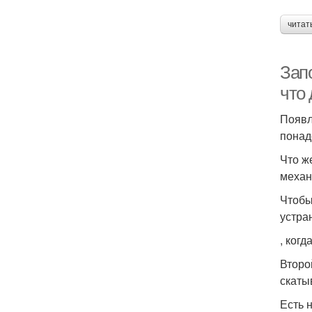
читат
Запо
что 
Появл
понад
Что ж
механ
Чтобы
устра
, ког
Второ
скаты
Есть 