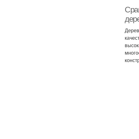
Сра
дер
Дерев
качес
высок
много
конст