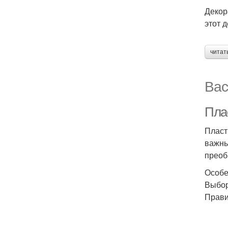
Декор
этот 
читат
Вас
Пла
Пласт
важны
преоб
Особе
Выбор
Прави