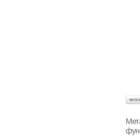
читат
Мет
фун