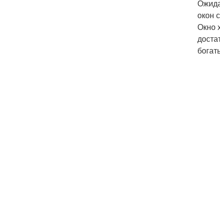
Ожида
окон 
Окно 
доста
богат