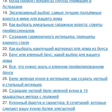
18.
Когда пройдут концерты группы Анимация в
Астрахани
19.
Эксклюзивный выбор: самые лучшие подъёмные
ворота в мире для вашего дома
20.
Как выбрать идеальные гаражные ворота: советы
профессионалов
21.
Создание гармоничного интерьера: принципы
единого стиля
22.
Как выбрать наилучший материал для дома из бруса
23.
Брус или клееный брус: какой выбор для вашего
дома
24.
Все, что нужно знать о клееном профилированном
брусе
25.
Бело зеленая кухня в интерьере: как создать уютный
и стильный интерьер
26.
Создание уютной бело-зеленой кухни в 10
квадратных метрах с лоджией
27.
Кухонный фартук и гарнитура: 8 сочетаний, которые
сделают вашу кухню более элегантной