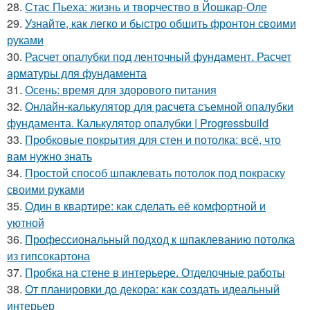
28.
Стас Пьеха: жизнь и творчество в Йошкар-Оле
29.
Узнайте, как легко и быстро обшить фронтон своими
руками
30.
Расчет опалубки под ленточный фундамент. Расчет
арматуры для фундамента
31.
Осень: время для здорового питания
32.
Онлайн-калькулятор для расчета съемной опалубки
фундамента. Калькулятор опалубки | Progressbuild
33.
Пробковые покрытия для стен и потолка: всё, что
вам нужно знать
34.
Простой способ шпаклевать потолок под покраску
своими руками
35.
Один в квартире: как сделать её комфортной и
уютной
36.
Профессиональный подход к шпаклеванию потолка
из гипсокартона
37.
Пробка на стене в интерьере. Отделочные работы
38.
От планировки до декора: как создать идеальный
интерьер