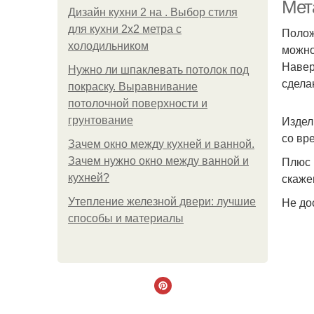
Мет
Дизайн кухни 2 на . Выбор стиля
для кухни 2х2 метра с
Полож
холодильником
можно
Ле
Навер
Нужно ли шпаклевать потолок под
сдела
покраску. Выравнивание
потолочной поверхности и
Издел
грунтование
К
со вр
Зачем окно между кухней и ванной.
Плюс 
Зачем нужно окно между ванной и
скаже
кухней?
Не до
Утепление железной двери: лучшие
способы и материалы
К