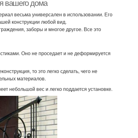
профильной трубы
я вашего дома
ериал весьма универсален в использовании. Его
вашей конструкции любой вид.
Крыльцо из
Металлический каркас
раждения, заборы и многое другое. Все это
ллического уголка
стиками. Оно не проседает и не деформируется
льцо в частном
Крыльцо к дому
доме
онструкция, то это легко сделать, чего не
тельных материалов.
Крыльцо на
ес над крыльцом
еет небольшой вес и легко поддается установке.
металлическом каркасе
Крыльца из подручных
ллические модели
средств