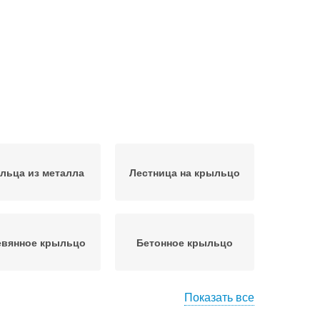
льца из металла
Лестница на крыльцо
евянное крыльцо
Бетонное крыльцо
Показать все
Крыльца из
льцо из уголка