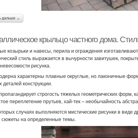
ь дальше →
аллическое крыльцо частного дома. Стил
ые козырьки и навесы, перила и ограждения изготавливают
ический стиль выражается в вычурности завитушек, покрыты
 невесомости рисунка.
одерна характерны плавные округлые, но лаконичные форм
х деталей конструкции.
пропагандирует строгость тяжелых геометрических форм, к
стое переплетение прутьев, хай-тек – необычайность абстра
оторых случаях выполняются мистические рисунки в виде д
 сюжеты на определенные темы.