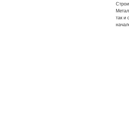
Строи
Метал
так и
начал