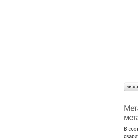
читат
Мет
мет
В соо
свари