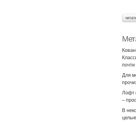
читат
Мет
Кован
Класс
почти
Для м
прочи
Лофт 
– про
В нек
целые