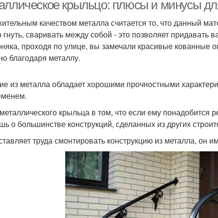
крыльцо
аллическое крыльцо: плюсы и минусы дл
ительным качеством металла считается то, что данный мат
 гнуть, сваривать между собой - это позволяет придавать 
стница для крыльца
Приставное крыльцо
няка, проходя по улице, вы замечали красивые кованные ог
мета
но благодаря металлу.
ие из металла обладает хорошими прочностными характери
Кры
рыльца из дерева
Полукруглое крыльцо
еменем.
металлического крыльца в том, что если ему понадобится рек
шь о большинстве конструкций, сделанных из других строи
Металлические
Крыльца из тротуарной
Нав
ставляет труда смонтировать конструкцию из металла, он им
элементы
плитки
рыльцо из профиля
Лестницы для крыльца
Мета