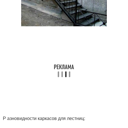
Крыльцо на даче
Крыльцо из уголка
Крыльца к дому
Закрытое крыльцо
Крыльцо с навесом
Крыльцо из бетона
Крыльцо на
Приставное крыльцо
металлическом каркасе
Р азновидности каркасов для лестниц: