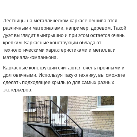
Лестницы на металлическом каркасе обшиваются
Входное крыльцо
Круглое крыльцо
различными материалами, например, деревом. Такой
дуэт выглядит выигрышно и при этом остается очень
крепким. Каркасные конструкции обладают
технологическими характеристиками и металла и
Полукруглое крыльцо
Крыльцо к дому
материала-компаньона.
Каркасные конструкции считаются очень прочными и
долговечными. Используя такую технику, вы сможете
сделать подходящее крыльцо для самых разных
Крыльца на даче
Крыльцо из дерева
экстерьеров.
Угловое крыльцо
Деревянные крыльца