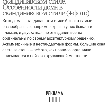
скандинавском стиле.
Особенности дома в
скандинавском стиле (+фото)
Хотя дома в скандинавском стиле бывают самые
Крыльца из дерева
Деревянное крыльцо
разнообразные, например, крыша у них бывает и
плоская, и двускатная, но эти здания всегда
оригинальны по своему архитектурному решению.
Асимметричные и нестандартные формы, большие окна,
Деревянные крыльца
Крыльцо на даче
светлые стены – всё это, как правило, органично
вписывается в пейзаж окружающей местности.
Крыльцо к дому
Крыльца к дому
Закрытое крыльцо
Крыльцо с навесом