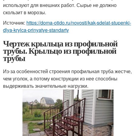
используют для внешних работ. Сырье не должно
скользит в морозы.
Источник:
https://doma-otido.ru/novosti/kak-sdelat-stupenki-
dlya-krylca-prinyatye-standarty
Чертеж крыльца из профильной
трубы. Крыльцо из профильной
трубы
Из-за особенностей строения профильная труба жестче,
чем уголок, а потому конструкции из нее способны
выдерживать значительные нагрузки.